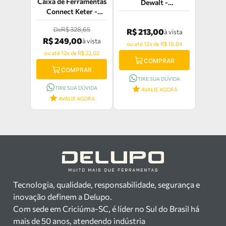
Caixa de Ferramentas
Dewalt -
Connect Keter -
DWST82800
17205288
R$ 328,65
De
R$ 213,00
à vista
R$ 249,00
à vista
ou até 12x de R$ 18,84
ou até 12x de R$ 22,02
COMPRAR
COMPRAR
TIRE SUA DÚVIDA
TIRE SUA DÚVIDA
AVALIE AGORA
AVALIE AGORA
Tecnologia, qualidade, responsabilidade, segurança e
inovação definem a Delupo.
Com sede em Criciúma-SC, é líder no Sul do Brasil há
mais de 50 anos, atendendo indústria