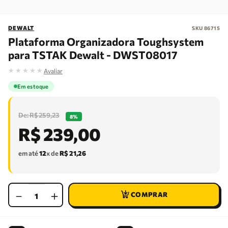
DEWALT
SKU
86715
Plataforma Organizadora Toughsystem
para TSTAK Dewalt - DWST08017
★
★
★
★
★
Avaliar
Em estoque
R$
259
,
23
8%
R$
239
,
00
em até
12
x de
R$
21
,
26
－
＋