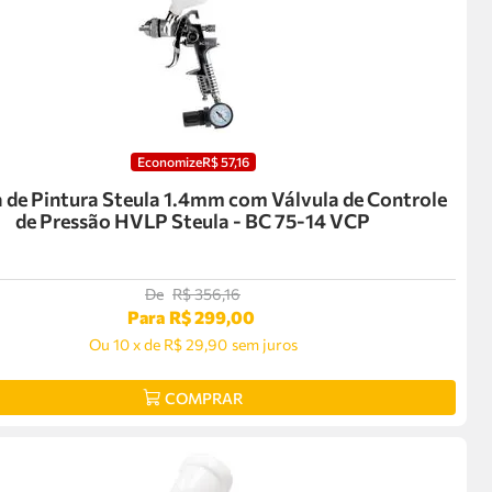
Economize
R$
57
,
16
a de Pintura Steula 1.4mm com Válvula de Controle
de Pressão HVLP Steula - BC 75-14 VCP
De
R$
356
,
16
Para
R$
299
,
00
Ou
10
x
de
R$ 29,90
sem juros
COMPRAR