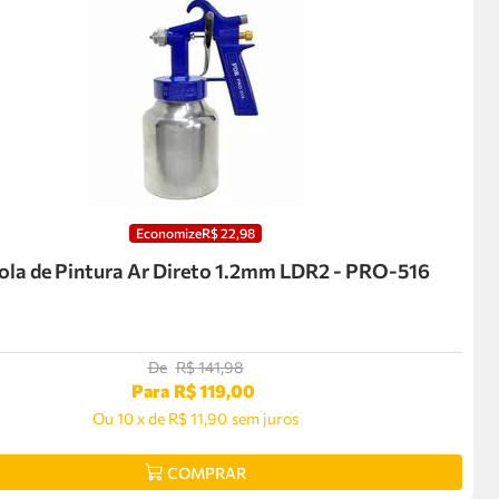
Economize
R$
22
,
98
ola de Pintura Ar Direto 1.2mm LDR2 - PRO-516
De
R$
141
,
98
Para
R$
119
,
00
Ou
10
x
de
R$ 11,90
sem juros
COMPRAR