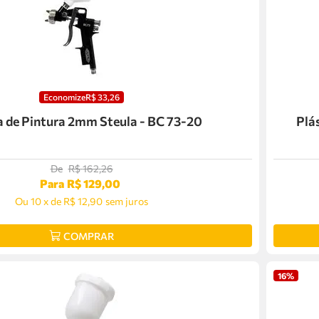
Economize
R$
33
,
26
a de Pintura 2mm Steula - BC 73-20
Plá
De
R$
162
,
26
Para
R$
129
,
00
Ou
10
x
de
R$ 12,90
sem juros
COMPRAR
16%