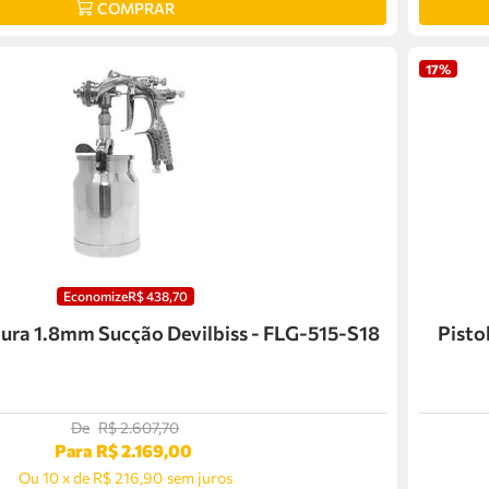
COMPRAR
17%
Economize
R$
438
,
70
ntura 1.8mm Sucção Devilbiss - FLG-515-S18
Pisto
De
R$
2
.
607
,
70
Para
R$
2
.
169
,
00
Ou
10
x
de
R$ 216,90
sem juros