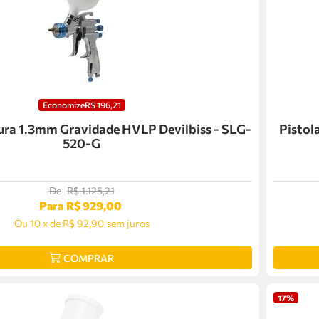
Economize
R$
196
,
21
ura 1.3mm Gravidade HVLP Devilbiss - SLG-
Pistol
520-G
De
R$
1
.
125
,
21
Para
R$
929
,
00
Ou
10
x
de
R$ 92,90
sem juros
COMPRAR
17%