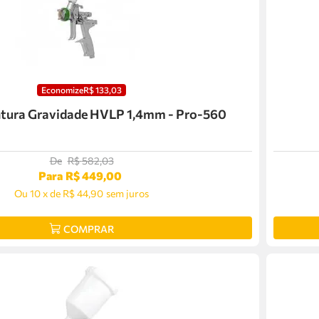
Economize
R$
133
,
03
Pistola Pintura Gravidade HVLP 1,4mm - Pro-560
De
R$
582
,
03
Para
R$
449
,
00
Ou
10
x
de
R$ 44,90
sem juros
COMPRAR