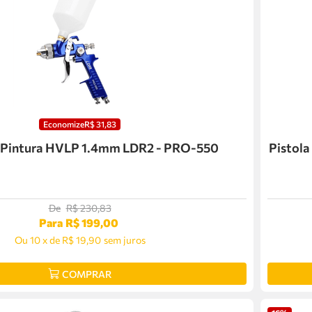
Economize
R$
31
,
83
e Pintura HVLP 1.4mm LDR2 - PRO-550
Pistola
De
R$
230
,
83
Para
R$
199
,
00
Ou
10
x
de
R$ 19,90
sem juros
COMPRAR