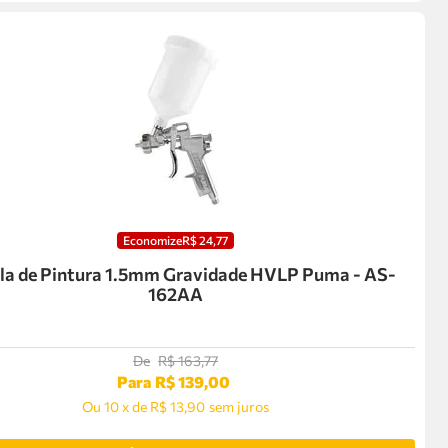
Economize
R$
24
,
77
la de Pintura 1.5mm Gravidade HVLP Puma - AS-
162AA
De
R$
163
,
77
Para
R$
139
,
00
Ou
10
x
de
R$ 13,90
sem juros