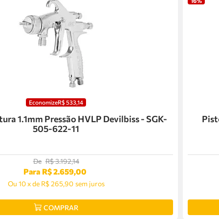
16%
Economize
R$
533
,
14
ntura 1.1mm Pressão HVLP Devilbiss - SGK-
Pist
505-622-11
De
R$
3
.
192
,
14
Para
R$
2
.
659
,
00
Ou
10
x
de
R$ 265,90
sem juros
COMPRAR