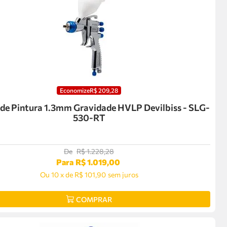
Economize
R$
209
,
28
 de Pintura 1.3mm Gravidade HVLP Devilbiss - SLG-
530-RT
De
R$
1
.
228
,
28
Para
R$
1
.
019
,
00
Ou
10
x
de
R$ 101,90
sem juros
COMPRAR