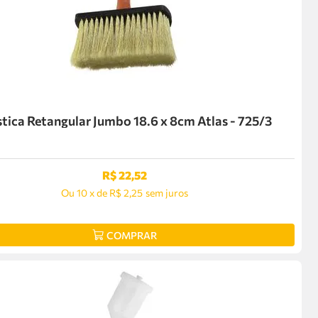
stica Retangular Jumbo 18.6 x 8cm Atlas - 725/3
R$
22
,
52
Ou
10
x
de
R$ 2,25
sem juros
COMPRAR