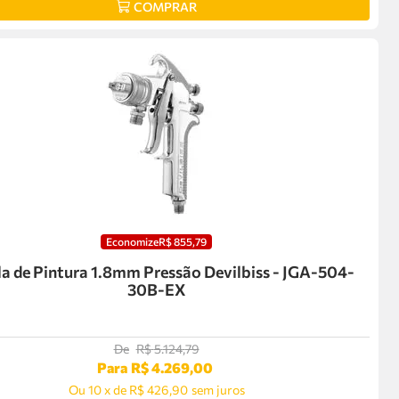
COMPRAR
Economize
R$
855
,
79
la de Pintura 1.8mm Pressão Devilbiss - JGA-504-
30B-EX
De
R$
5
.
124
,
79
Para
R$
4
.
269
,
00
Ou
10
x
de
R$ 426,90
sem juros