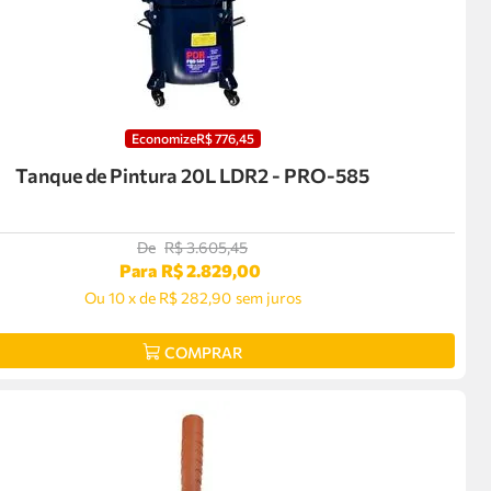
Economize
R$
776
,
45
Tanque de Pintura 20L LDR2 - PRO-585
De
R$
3
.
605
,
45
Para
R$
2
.
829
,
00
Ou
10
x
de
R$ 282,90
sem juros
COMPRAR