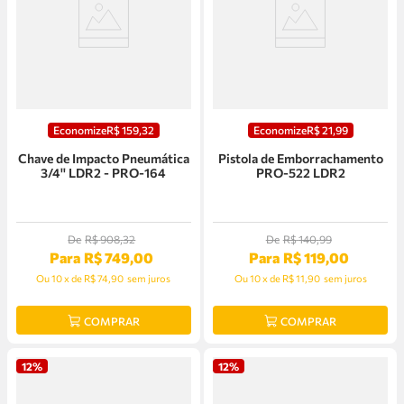
Economize
R$
159
,
32
Economize
R$
21
,
99
Chave de Impacto Pneumática
Pistola de Emborrachamento
3/4'' LDR2 - PRO-164
PRO-522 LDR2
De
R$
908
,
32
De
R$
140
,
99
Para
R$
749
,
00
Para
R$
119
,
00
Ou
10
x
de
R$ 74,90
sem juros
Ou
10
x
de
R$ 11,90
sem juros
COMPRAR
COMPRAR
12%
12%