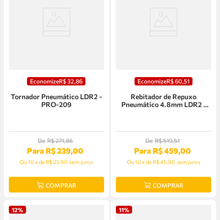
Economize
R$
32
,
86
Economize
R$
60
,
51
Tornador Pneumático LDR2 -
Rebitador de Repuxo
PRO-209
Pneumático 4.8mm LDR2 -
PRO-316
De
R$
271
,
86
De
R$
519
,
51
Para
R$
239
,
00
Para
R$
459
,
00
Ou
10
x
de
R$ 23,90
sem juros
Ou
10
x
de
R$ 45,90
sem juros
COMPRAR
COMPRAR
12%
11%