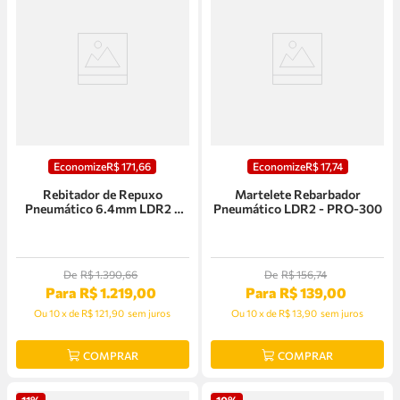
Economize
R$
171
,
66
Economize
R$
17
,
74
Rebitador de Repuxo
Martelete Rebarbador
Pneumático 6.4mm LDR2 -
Pneumático LDR2 - PRO-300
PRO-314
De
R$
1
.
390
,
66
De
R$
156
,
74
Para
R$
1
.
219
,
00
Para
R$
139
,
00
Ou
10
x
de
R$ 121,90
sem juros
Ou
10
x
de
R$ 13,90
sem juros
COMPRAR
COMPRAR
11%
10%