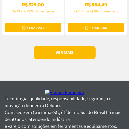
R$
529
,
00
R$
884
,
49
Ou
10
x
de
R$ 52,90
sem juros
Ou
10
x
de
R$ 88,44
sem juros
COMPRAR
COMPRAR
Tecnologia, qualidade, responsabilidade, segurança e
inovação definem a Delupo.
Com sede em Criciúma-SC, é líder no Sul do Brasil há mais
de 50 anos, atendendo indústria
e varejo com soluções em ferramentas e equipamentos.