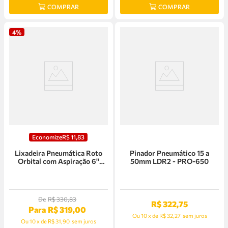
COMPRAR
COMPRAR
4%
Economize
R$
11
,
83
Lixadeira Pneumática Roto
Pinador Pneumático 15 a
Orbital com Aspiração 6''
50mm LDR2 - PRO-650
LDR2 - PRO-400
De
R$
330
,
83
R$
322
,
75
Para
R$
319
,
00
Ou
10
x
de
R$ 32,27
sem juros
Ou
10
x
de
R$ 31,90
sem juros