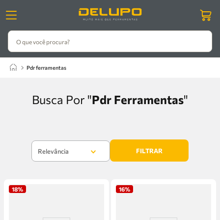
O que você procura?
pdr ferramentas
Pdr Ferramentas
FILTRAR
Relevância
18%
16%