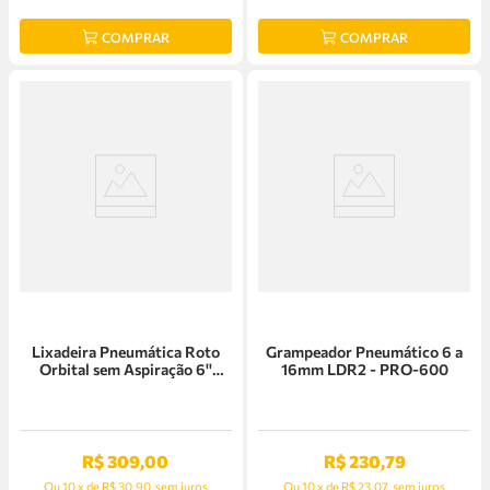
COMPRAR
COMPRAR
Lixadeira Pneumática Roto
Grampeador Pneumático 6 a
Orbital sem Aspiração 6''
16mm LDR2 - PRO-600
LDR2 - PRO-406
R$
309
,
00
R$
230
,
79
Ou
10
x
de
R$ 30,90
sem juros
Ou
10
x
de
R$ 23,07
sem juros