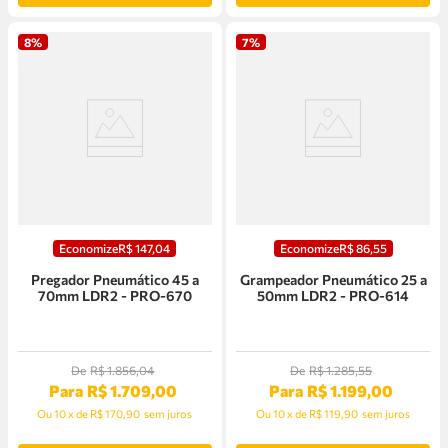
8%
7%
Economize
R$
147
,
04
Economize
R$
86
,
55
Pregador Pneumático 45 a
Grampeador Pneumático 25 a
70mm LDR2 - PRO-670
50mm LDR2 - PRO-614
De
R$
1
.
856
,
04
De
R$
1
.
285
,
55
Para
R$
1
.
709
,
00
Para
R$
1
.
199
,
00
Ou
10
x
de
R$ 170,90
sem juros
Ou
10
x
de
R$ 119,90
sem juros