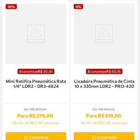
10%
9%
Economize
R$
30
,
41
Economize
R$
50
,
15
Mini Retífica Pneumática Reta
Lixadeira Pneumática de Cinta
1/4'' LDR2 - DR3-4824
10 x 330mm LDR2 - PRO-420
De
R$
309
,
41
De
R$
569
,
15
Para
R$
279
,
00
Para
R$
519
,
00
Ou
10
x
de
R$ 27,90
sem juros
Ou
10
x
de
R$ 51,90
sem juros
COMPRAR
COMPRAR