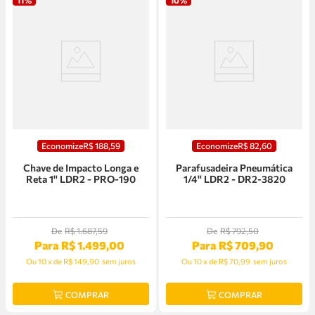
Economize
R$
188
,
59
Economize
R$
82
,
60
Chave de Impacto Longa e
Parafusadeira Pneumática
Reta 1'' LDR2 - PRO-190
1/4'' LDR2 - DR2-3820
De
R$
1
.
687
,
59
De
R$
792
,
50
Para
R$
1
.
499
,
00
Para
R$
709
,
90
Ou
10
x
de
R$ 149,90
sem juros
Ou
10
x
de
R$ 70,99
sem juros
COMPRAR
COMPRAR