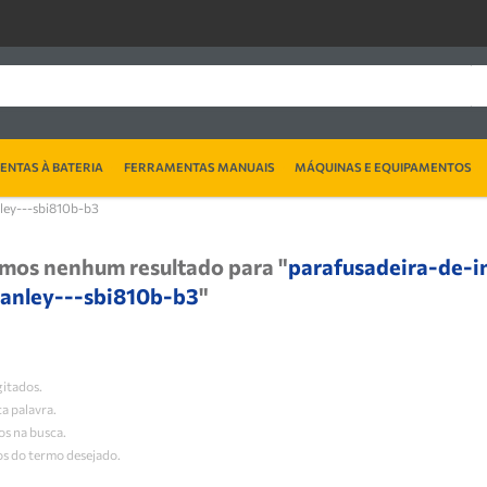
NTAS À BATERIA
FERRAMENTAS MANUAIS
MÁQUINAS E EQUIPAMENTOS
ley---sbi810b-b3
mos nenhum resultado para "
parafusadeira-de-i
tanley---sbi810b-b3
"
gitados.
ca palavra.
os na busca.
os do termo desejado.