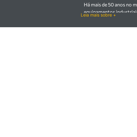
Há mais de 50 anos no m
equipamentos industriai
Leia mais sobre +
setores industrial e var
Trabalhamos com mais d
100.000 itens, incluind
proteção individual (EPI
indústrias metalúrgicas,
Contamos com uma equipe
manutenção, garantindo
as melhores soluções em