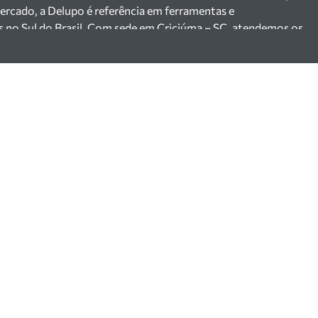
ercado, a Delupo é referência em ferramentas e
s no Sul do Brasil. Com sede em Criciúma – SC, atendemos os
ejista com um amplo portfólio de produtos à pronta entrega.
e 200 fornecedores parceiros e um estoque com mais de
o máquinas, ferramentas manuais e elétricas, equipamentos de
s), ferragens e insumos industriais. Nossas soluções atendem
 cerâmicas, mineradoras e siderúrgicas.
 especializada em vendas, suporte técnico e
 segurança, inovação e qualidade em cada atendimento. Encont
 ferramentas e equipamentos para o seu negócio.