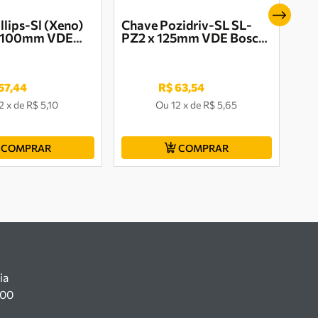
llips-Sl (Xeno)
Chave Pozidriv-SL SL-
x 100mm VDE
PZ2 x 125mm VDE Bosch
 1600A02ND4
- 1600A02ND7
57
,
44
R$
63
,
54
2
x
de
R$ 5,10
Ou
12
x
de
R$ 5,65
COMPRAR
COMPRAR
ia
100