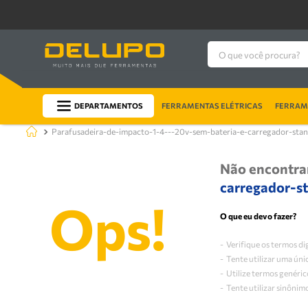
O que você procura?
DEPARTAMENTOS
FERRAMENTAS ELÉTRICAS
FERRAME
parafusadeira-de-impacto-1-4---20v-sem-bateria-e-carregador-stan
Não encontra
carregador-s
O que eu devo fazer?
Verifique os termos di
Tente utilizar uma úni
Utilize termos genéric
Tente utilizar sinônim