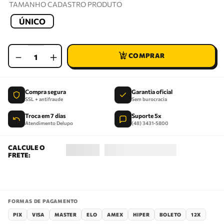
TAMANHO CADASTRO PRODUTO
ÚNICO
－
＋
Compra segura
Garantia oficial
SSL + antifraude
Sem burocracia
Troca em 7 dias
Suporte 5x
Atendimento Delupo
(48) 3431-5800
FORMAS DE PAGAMENTO
PIX
VISA
MASTER
ELO
AMEX
HIPER
BOLETO
12X