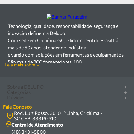
Tecnologia, qualidade, responsabilidade, segurança e
inovação definem a Delupo.
Com sede em Criciúma-SC, é líder no Sul do Brasil há
mais de 50 anos, atendendo indústria
e varejo com soluções em ferramentas e equipamentos.
São mais de 200 fornecedores, 100
Leia mais sobre +
mil itens à pronta entrega e uma equipe qualificada em
vendas, suporte e manutenção.
Há mais de 50 anos no mercado, a Delupo é referência
Sobre a DELUPO
+
em ferramentas e
Categorias
+
Quem somos
Dúvidas
+
equipamentos industriais no Sul do Brasil. Com sede em
Furadeira/Parafusadeira
Nossas lojas
Como comprar
Criciúma – SC, atendemos os
Serra circular
Fale Conosco
Marcas
Central de ajuda
setores industrial e varejista com um amplo portfólio de
Rod. Luiz Rosso, 3610 1ª Linha, Criciúma -
Compressor
Política de privacidade
SC CEP: 88816-510
produtos à pronta entrega.
Troca, devolução e garantia
Caixa Organizadora
Política de entrega
Central de Atendimento
Trabalhamos com mais de 200 fornecedores parceiros e
Carrinho Armazém
(48) 3431-5800
Termos e condições
um estoque com mais de