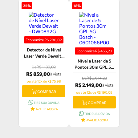
25
%
18
%
Economize R$
280,02
Detector de Nível
Economize R$
465,23
Laser Verde Dewalt -
Nível a Laser de 5
DW0892G
R$ 1.139,02
Pontos 30m GPL 5G
De
Bosch - 0601066P00
R$ 859,00
à vista
R$ 2.614,23
De
ou até 12x de R$ 75,98
R$ 2.149,00
à vista
COMPRAR
ou até 12x de R$ 190,09
COMPRAR
TIRE SUA DÚVIDA
AVALIE AGORA
TIRE SUA DÚVIDA
AVALIE AGORA