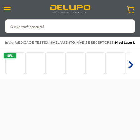
O que você procura?
›
›
›
›
Início
MEDIÇÃO E TESTES
NIVELAMENTO
NÍVEIS E RECEPTORES
Nivel Laser Li
10%