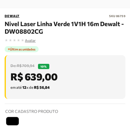
DEWALT
SKU
86759
Nivel Laser Linha Verde 1V1H 16m Dewalt -
DW08802CG
★
★
★
★
★
Avaliar
Últimas unidades
R$
709
,
94
10%
R$
639
,
00
em até
12
x de
R$
56
,
84
COR CADASTRO PRODUTO
T