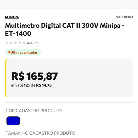
MINIPA
SKU
18363
Multímetro Digital CAT II 300V Minipa -
ET-1400
★
★
★
★
★
Avaliar
Últimas unidades
R$
165
,
87
em até
12
x de
R$
14
,
75
COR CADASTRO PRODUTO
T
TAMANHO CADASTRO PRODUTO