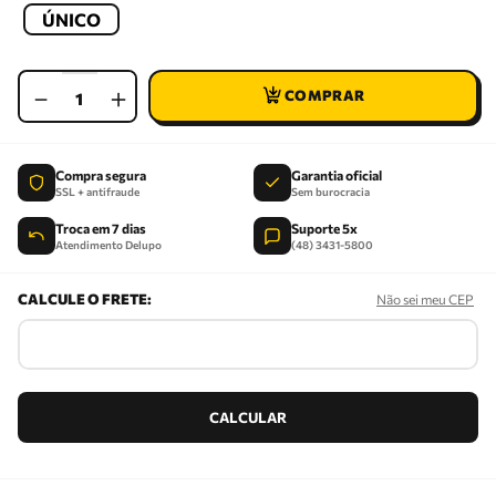
ÚNICO
－
＋
Compra segura
Garantia oficial
SSL + antifraude
Sem burocracia
Troca em 7 dias
Suporte 5x
Atendimento Delupo
(48) 3431-5800
Não sei meu CEP