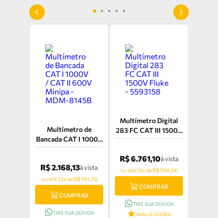
Multímetro Digital
Multímetro de
283 FC CAT III 1500V
Bancada CAT I 1000V
Fluke - 5593158
/ CAT II 600V Minipa
R$ 6.761,10
- MDM-8145B
à vista
R$ 2.168,13
à vista
ou até 12x de R$ 598,06
ou até 12x de R$ 191,78
COMPRAR
COMPRAR
TIRE SUA DÚVIDA
TIRE SUA DÚVIDA
AVALIE AGORA