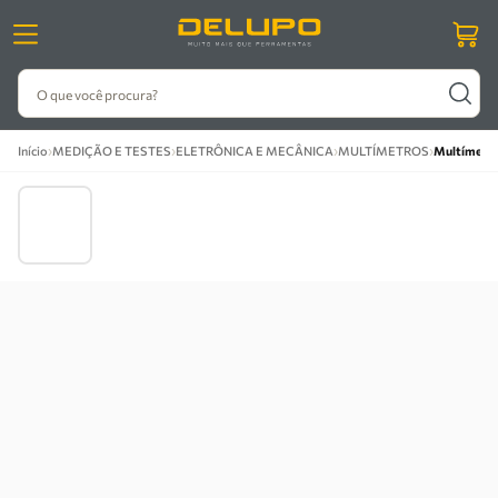
O que você procura?
›
›
›
›
Início
MEDIÇÃO E TESTES
ELETRÔNICA E MECÂNICA
MULTÍMETROS
Multímetro