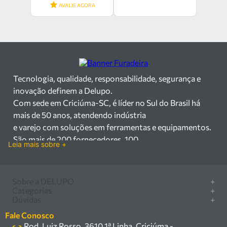
AVALIE AGORA
Tecnologia, qualidade, responsabilidade, segurança e
inovação definem a Delupo.
Com sede em Criciúma-SC, é líder no Sul do Brasil há
mais de 50 anos, atendendo indústria
e varejo com soluções em ferramentas e equipamentos.
São mais de 200 fornecedores, 100
Leia mais sobre +
mil itens à pronta entrega e uma equipe qualificada em
vendas, suporte e manutenção.
Há mais de 50 anos no mercado, a Delupo é referência
Sobre a DELUPO
+
em ferramentas e
Categorias
+
Quem somos
Dúvidas
+
equipamentos industriais no Sul do Brasil. Com sede em
Furadeira/Parafusadeira
Nossas lojas
Como comprar
Criciúma – SC, atendemos os
Serra circular
Fale Conosco
Marcas
Central de ajuda
setores industrial e varejista com um amplo portfólio de
Rod. Luiz Rosso, 3610 1ª Linha, Criciúma -