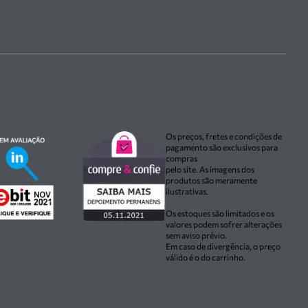
Os preços, fretes e condições de
pagamento são exclusivos para
compras
pelo site. As imagens dos
produtos são meramente
ilustrativas.
Os estoques são limitados e os
valores podem sofrer alterações
sem aviso prévio.
Em caso de divergência, o preço
válido é o do carrinho.