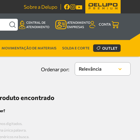
Sobre a Delupo
CENTRAL DE
ATENDIMENTO
CONTA
ATENDIMENTO
EMPRESAS
MOVIMENTAÇÃO DE MATERIAIS
SOLDA E CORTE
OUTLET
Relevância
roduto encontrado
er?
mos digitados.
ma única palavra.
enéricos na busca.