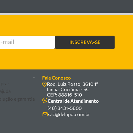
INSCREVA-SE
e
-
Fale Conosco
prar
Rod. Luiz Rosso, 3610 1ª
Linha, Criciúma - SC
 ajuda
CEP: 88816-510
olução e garantia
Central de Atendimento
(48) 3431-5800
sac@delupo.com.br