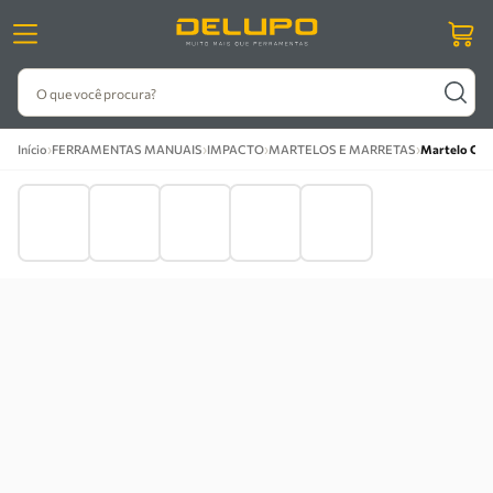
O que você procura?
›
›
›
›
Início
FERRAMENTAS MANUAIS
IMPACTO
MARTELOS E MARRETAS
Martelo Cha