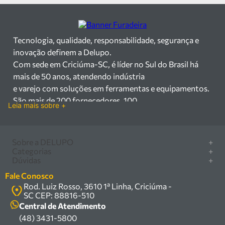
Tecnologia, qualidade, responsabilidade, segurança e
inovação definem a Delupo.
Com sede em Criciúma-SC, é líder no Sul do Brasil há
mais de 50 anos, atendendo indústria
e varejo com soluções em ferramentas e equipamentos.
São mais de 200 fornecedores, 100
Leia mais sobre +
mil itens à pronta entrega e uma equipe qualificada em
vendas, suporte e manutenção.
Há mais de 50 anos no mercado, a Delupo é referência
Sobre a DELUPO
+
em ferramentas e
Categorias
+
Quem somos
Dúvidas
+
equipamentos industriais no Sul do Brasil. Com sede em
Furadeira/Parafusadeira
Nossas lojas
Como comprar
Criciúma – SC, atendemos os
Serra circular
Fale Conosco
Marcas
Central de ajuda
setores industrial e varejista com um amplo portfólio de
Rod. Luiz Rosso, 3610 1ª Linha, Criciúma -
Compressor
Política de privacidade
SC CEP: 88816-510
produtos à pronta entrega.
Troca, devolução e garantia
Caixa Organizadora
Política de entrega
Central de Atendimento
Trabalhamos com mais de 200 fornecedores parceiros e
Carrinho Armazém
(48) 3431-5800
Termos e condições
um estoque com mais de