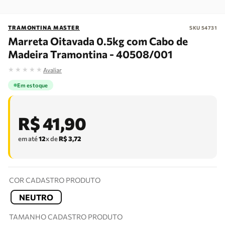
TRAMONTINA MASTER
SKU
54731
Marreta Oitavada 0.5kg com Cabo de
Madeira Tramontina - 40508/001
★
★
★
★
★
Avaliar
Em estoque
R$
41
,
90
em até
12
x de
R$
3
,
72
COR CADASTRO PRODUTO
NEUTRO
TAMANHO CADASTRO PRODUTO