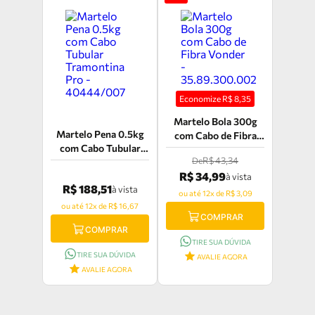
Economize R$
8,35
Martelo Bola 300g
Martelo Pena 0.5kg
com Cabo de Fibra
com Cabo Tubular
Vonder -
R$ 43,34
De
Tramontina Pro -
35.89.300.002
R$ 34,99
40444/007
à vista
R$ 188,51
à vista
ou até 12x de R$ 3,09
ou até 12x de R$ 16,67
COMPRAR
COMPRAR
TIRE SUA DÚVIDA
TIRE SUA DÚVIDA
AVALIE AGORA
AVALIE AGORA