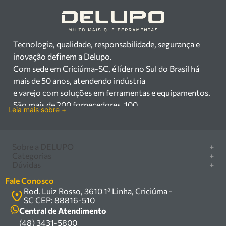
Tecnologia, qualidade, responsabilidade, segurança e
inovação definem a Delupo.
Com sede em Criciúma-SC, é líder no Sul do Brasil há
mais de 50 anos, atendendo indústria
e varejo com soluções em ferramentas e equipamentos.
São mais de 200 fornecedores, 100
Leia mais sobre +
mil itens à pronta entrega e uma equipe qualificada em
vendas, suporte e manutenção.
Há mais de 50 anos no mercado, a Delupo é referência
Sobre a DELUPO
+
em ferramentas e
Categorias
+
Quem somos
Dúvidas
+
equipamentos industriais no Sul do Brasil. Com sede em
Furadeira/Parafusadeira
Nossas lojas
Como comprar
Criciúma – SC, atendemos os
Serra circular
Fale Conosco
Marcas
Central de ajuda
setores industrial e varejista com um amplo portfólio de
Rod. Luiz Rosso, 3610 1ª Linha, Criciúma -
Compressor
Política de privacidade
SC CEP: 88816-510
produtos à pronta entrega.
Troca, devolução e garantia
Caixa Organizadora
Política de entrega
Central de Atendimento
Trabalhamos com mais de 200 fornecedores parceiros e
Carrinho Armazém
(48) 3431-5800
Termos e condições
um estoque com mais de