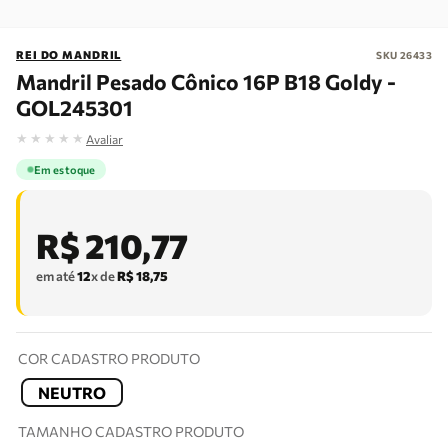
REI DO MANDRIL
SKU
26433
Mandril Pesado Cônico 16P B18 Goldy -
GOL245301
★
★
★
★
★
Avaliar
Em estoque
R$
210
,
77
em até
12
x de
R$
18
,
75
COR CADASTRO PRODUTO
NEUTRO
TAMANHO CADASTRO PRODUTO