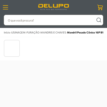
O que você procura?
›
›
›
›
Início
USINAGEM
FURAÇÃO
MANDRIS E CHAVES
Mandril Pesado Cônico 16P B18 