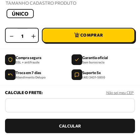
TAMANHO CADASTRO PRODUTO
ÚNICO
－
＋
Compra segura
Garantia oficial
SSL + antifraude
Sem burocracia
Troca em 7 dias
Suporte 5x
Atendimento Delupo
(48) 3431-5800
Não sei meu CEP