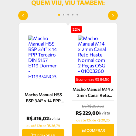
QUEM VIU, VIU TAMBÉM:
22
%
Economize R$
64,50
Macho Manual M14 x
Macho Manual HSS
2mm Canal Reto
BSP 3/4'' x 14 FPP
Haste Normal com 2
R$ 293,50
De
Terceiro DIN 5157
Peças OSG -
R$ 229,00
E119 Dormer -
à vista
01003260
R$ 416,02
à vista
E1193/4NO3
ou até 12x de R$ 20,25
ou até 12x de R$ 36,79
COMPRAR
COMPRAR