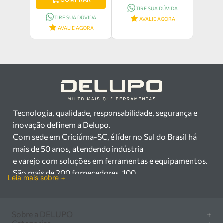
TIRE SUA DÚVIDA
TIRE SUA DÚVIDA
AVALIE AGORA
AVALIE AGORA
Tecnologia, qualidade, responsabilidade, segurança e
inovação definem a Delupo.
Com sede em Criciúma-SC, é líder no Sul do Brasil há
mais de 50 anos, atendendo indústria
e varejo com soluções em ferramentas e equipamentos.
São mais de 200 fornecedores, 100
Leia mais sobre +
mil itens à pronta entrega e uma equipe qualificada em
vendas, suporte e manutenção.
Há mais de 50 anos no mercado, a Delupo é referência
Sobre a DELUPO
+
em ferramentas e
Categorias
+