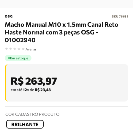
OSG
SKU
76631
Macho Manual M10 x 1.5mm Canal Reto
Haste Normal com 3 peças OSG -
01002940
★
★
★
★
★
Avaliar
Em estoque
R$
263
,
97
em até
12
x de
R$
23
,
48
COR CADASTRO PRODUTO
BRILHANTE