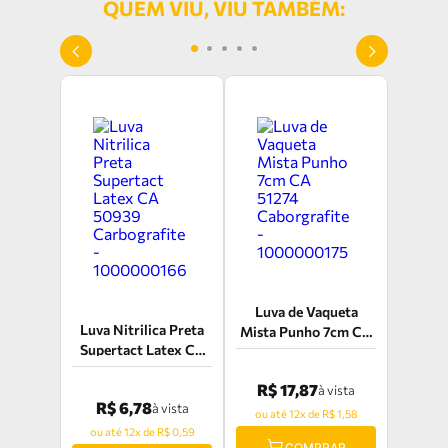
QUEM VIU, VIU TAMBÉM:
Luva de Vaqueta
Luva Nitrilica Preta
Mista Punho 7cm CA
Supertact Latex CA
51274 Caborgrafite -
50939 Carbografite -
1000000175
R$ 17,87
1000000166
à vista
R$ 6,78
à vista
ou até 12x de R$ 1,58
ou até 12x de R$ 0,59
COMPRAR