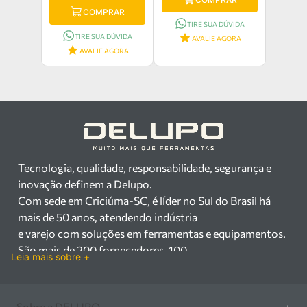
COMPRAR
TIRE SUA DÚVIDA
TIRE SUA DÚVIDA
AVALIE AGORA
AVALIE AGORA
Tecnologia, qualidade, responsabilidade, segurança e
inovação definem a Delupo.
Com sede em Criciúma-SC, é líder no Sul do Brasil há
mais de 50 anos, atendendo indústria
e varejo com soluções em ferramentas e equipamentos.
São mais de 200 fornecedores, 100
Leia mais sobre +
mil itens à pronta entrega e uma equipe qualificada em
vendas, suporte e manutenção.
Há mais de 50 anos no mercado, a Delupo é referência
Sobre a DELUPO
+