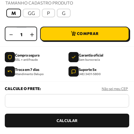
TAMANHO CADASTRO PRODUTO
M
GG
P
G
－
＋
Compra segura
Garantia oficial
SSL + antifraude
Sem burocracia
Troca em 7 dias
Suporte 5x
Atendimento Delupo
(48) 3431-5800
Não sei meu CEP