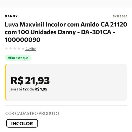
DANNY
SKU
8566
Luva Maxvinil Incolor com Amido CA 21120
com 100 Unidades Danny - DA-301CA -
100000090
★
★
★
★
★
Avaliar
Em estoque
R$
21
,
93
em até
12
x de
R$
1
,
95
COR CADASTRO PRODUTO
INCOLOR