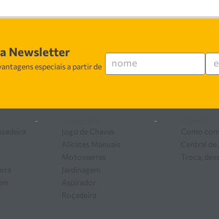
sa Newsletter
antagens especiais a partir de
-
Categorias
-
Dúvidas
usadeira
Jogo de Chaves
Como com
Alicates Manuais
Central de
Motosserras
Troca, dev
ora
Jardinagem
zém
Aspirador
Roçadeira