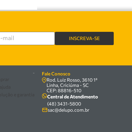
INSCREVA-SE
-
Fale Conosco
prar
Rod. Luiz Rosso, 3610 1ª
Linha, Criciúma - SC
 ajuda
CEP: 88816-510
olução e garantia
Central de Atendimento
(48) 3431-5800
sac@delupo.com.br