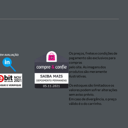
Os preços, fretes e condições de
pagamento são exclusivos para
compras
pelo site. As imagens dos
produtos são meramente
ilustrativas.
Os estoques são limitados e os
valores podem sofrer alterações
sem aviso prévio.
Em caso de divergência, o preço
válido é o do carrinho.