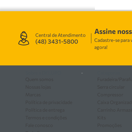
Assine nos
Central de Atendimento
Cadastre-se para v
(48) 3431-5800
agora!
Sobre a DELUPO
-
Categorias
Quem somos
Furadeira/Paraf
Nossas lojas
Serra circular
Marcas
Compressor
Política de privacidade
Caixa Organizad
Política de entrega
Carrinho Arma
Termos e condições
Kits
Fale conosco
Promoções