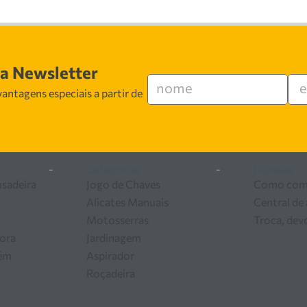
sa Newsletter
antagens especiais a partir de
-
Categorias
-
Dúvidas
usadeira
Jogo de Chaves
Como com
Alicates Manuais
Central de
Motosserras
Troca, dev
ora
Jardinagem
zém
Aspirador
Roçadeira