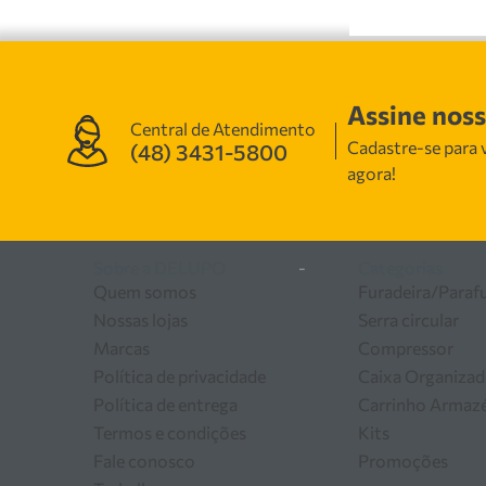
Assine nos
Central de Atendimento
Cadastre-se para v
(48) 3431-5800
agora!
Sobre a DELUPO
-
Categorias
Quem somos
Furadeira/Paraf
Nossas lojas
Serra circular
Marcas
Compressor
Política de privacidade
Caixa Organizad
Política de entrega
Carrinho Arma
Termos e condições
Kits
Fale conosco
Promoções