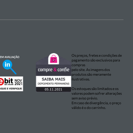
Os preços, fretes e condições de
pagamento são exclusivos para
compras
pelo site. As imagens dos
produtos são meramente
ilustrativas.
Os estoques são limitados e os
valores podem sofrer alterações
sem aviso prévio.
Em caso de divergência, o preço
válido é o do carrinho.