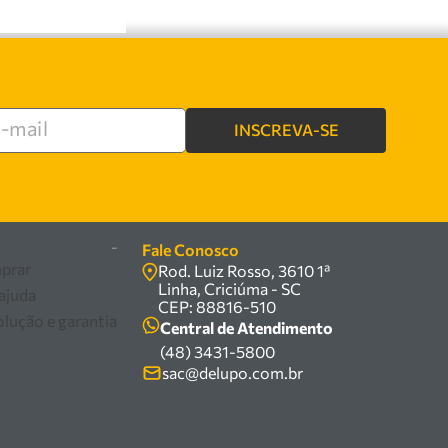
INSCREVA-SE
-
Fale Conosco
prar
Rod. Luiz Rosso, 3610 1ª
Linha, Criciúma - SC
 ajuda
CEP: 88816-510
olução e garantia
Central de Atendimento
(48) 3431-5800
sac@delupo.com.br