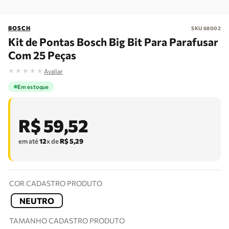
BOSCH
SKU
68002
Kit de Pontas Bosch Big Bit Para Parafusar
Com 25 Peças
★
★
★
★
★
Avaliar
Em estoque
R$
59
,
52
em até
12
x de
R$
5
,
29
COR CADASTRO PRODUTO
NEUTRO
TAMANHO CADASTRO PRODUTO