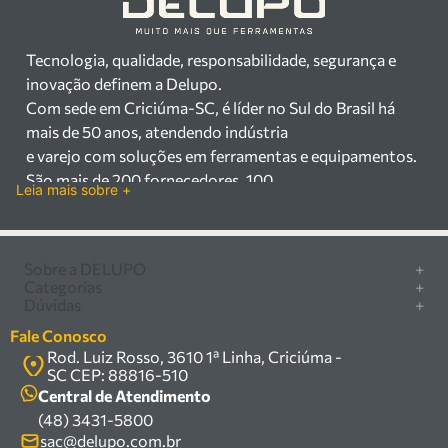
Tecnologia, qualidade, responsabilidade, segurança e
inovação definem a Delupo.
Com sede em Criciúma-SC, é líder no Sul do Brasil há
mais de 50 anos, atendendo indústria
e varejo com soluções em ferramentas e equipamentos.
São mais de 200 fornecedores, 100
Leia mais sobre +
mil itens à pronta entrega e uma equipe qualificada em
vendas, suporte e manutenção.
Há mais de 50 anos no mercado, a Delupo é referência
Sobre a DELUPO
+
em ferramentas e
Categorias
+
Quem somos
equipamentos industriais no Sul do Brasil. Com sede em
Dúvidas
+
Furadeira/Parafusadeira
Nossas lojas
Criciúma – SC, atendemos os
Como comprar
Serra circular
Fale Conosco
Marcas
setores industrial e varejista com um amplo portfólio de
Central de ajuda
Rod. Luiz Rosso, 3610 1ª Linha, Criciúma -
Compressor
Política de privacidade
produtos à pronta entrega.
SC CEP: 88816-510
Troca, devolução e garantia
Caixa Organizadora
Política de entrega
Trabalhamos com mais de 200 fornecedores parceiros e
Central de Atendimento
Carrinho Armazém
um estoque com mais de
(48) 3431-5800
Termos e condições
Kits
sac@delupo.com.br
100.000 itens, incluindo máquinas, ferramentas
Fale conosco