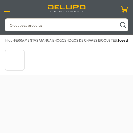
O que você procura?
›
›
›
›
Início
FERRAMENTAS MANUAIS
JOGOS
JOGOS DE CHAVES |SOQUETES
Jogo de S