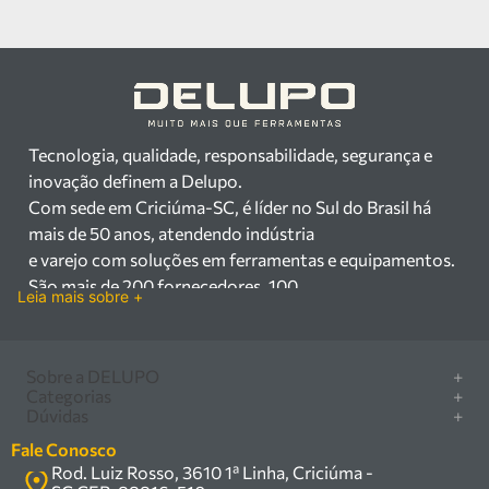
Tecnologia, qualidade, responsabilidade, segurança e
inovação definem a Delupo.
Com sede em Criciúma-SC, é líder no Sul do Brasil há
mais de 50 anos, atendendo indústria
e varejo com soluções em ferramentas e equipamentos.
São mais de 200 fornecedores, 100
Leia mais sobre +
mil itens à pronta entrega e uma equipe qualificada em
vendas, suporte e manutenção.
Há mais de 50 anos no mercado, a Delupo é referência
Sobre a DELUPO
+
em ferramentas e
Categorias
+
Quem somos
Dúvidas
+
equipamentos industriais no Sul do Brasil. Com sede em
Furadeira/Parafusadeira
Nossas lojas
Como comprar
Criciúma – SC, atendemos os
Serra circular
Fale Conosco
Marcas
Central de ajuda
setores industrial e varejista com um amplo portfólio de
Rod. Luiz Rosso, 3610 1ª Linha, Criciúma -
Compressor
Política de privacidade