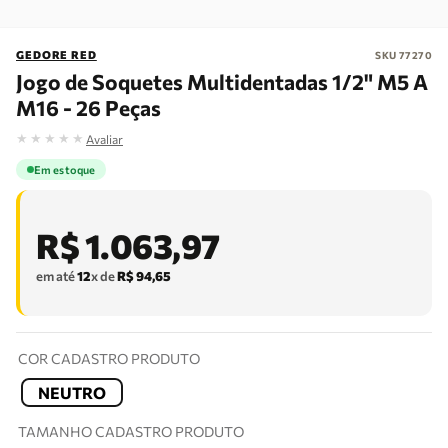
GEDORE RED
SKU
77270
Jogo de Soquetes Multidentadas 1/2" M5 A
M16 - 26 Peças
★
★
★
★
★
Avaliar
Em estoque
R$
1
.
063
,
97
em até
12
x de
R$
94
,
65
COR CADASTRO PRODUTO
NEUTRO
TAMANHO CADASTRO PRODUTO