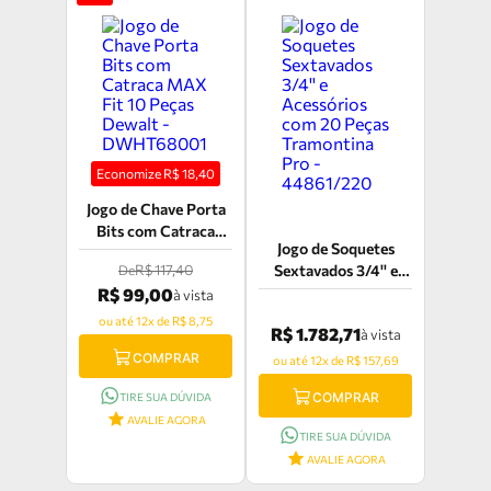
Economize R$
18,40
Jogo de Chave Porta
Bits com Catraca
Jogo de Soquetes
MAX Fit 10 Peças
R$ 117,40
Sextavados 3/4'' e
De
Dewalt -
Acessórios com 20
R$ 99,00
à vista
DWHT68001
Peças Tramontina Pro
ou até 12x de R$ 8,75
R$ 1.782,71
à vista
- 44861/220
COMPRAR
ou até 12x de R$ 157,69
COMPRAR
TIRE SUA DÚVIDA
AVALIE AGORA
TIRE SUA DÚVIDA
AVALIE AGORA