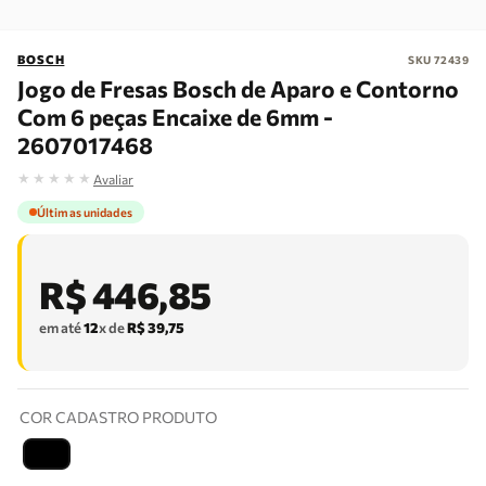
BOSCH
SKU
72439
Jogo de Fresas Bosch de Aparo e Contorno
Com 6 peças Encaixe de 6mm -
2607017468
★
★
★
★
★
Avaliar
Últimas unidades
R$
446
,
85
em até
12
x de
R$
39
,
75
COR CADASTRO PRODUTO
T