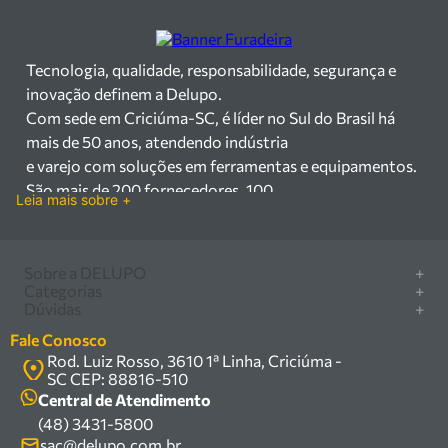
Tecnologia, qualidade, responsabilidade, segurança e
inovação definem a Delupo.
Com sede em Criciúma-SC, é líder no Sul do Brasil há
mais de 50 anos, atendendo indústria
e varejo com soluções em ferramentas e equipamentos.
São mais de 200 fornecedores, 100
Leia mais sobre +
mil itens à pronta entrega e uma equipe qualificada em
vendas, suporte e manutenção.
Há mais de 50 anos no mercado, a Delupo é referência
Sobre a DELUPO
+
em ferramentas e
Categorias
+
Quem somos
Dúvidas
+
equipamentos industriais no Sul do Brasil. Com sede em
Furadeira/Parafusadeira
Nossas lojas
Como comprar
Criciúma – SC, atendemos os
Serra circular
Fale Conosco
Marcas
Central de ajuda
setores industrial e varejista com um amplo portfólio de
Rod. Luiz Rosso, 3610 1ª Linha, Criciúma -
Compressor
Política de privacidade
SC CEP: 88816-510
produtos à pronta entrega.
Troca, devolução e garantia
Caixa Organizadora
Política de entrega
Central de Atendimento
Trabalhamos com mais de 200 fornecedores parceiros e
Carrinho Armazém
(48) 3431-5800
Termos e condições
um estoque com mais de
Kits
sac@delupo.com.br