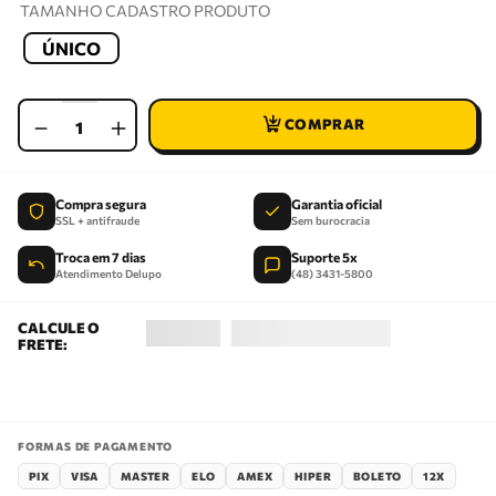
TAMANHO CADASTRO PRODUTO
ÚNICO
－
＋
Compra segura
Garantia oficial
SSL + antifraude
Sem burocracia
Troca em 7 dias
Suporte 5x
Atendimento Delupo
(48) 3431-5800
FORMAS DE PAGAMENTO
PIX
VISA
MASTER
ELO
AMEX
HIPER
BOLETO
12X