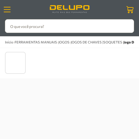
O que você procura?
›
›
›
›
Início
FERRAMENTAS MANUAIS
JOGOS
JOGOS DE CHAVES |SOQUETES
Jogo De C