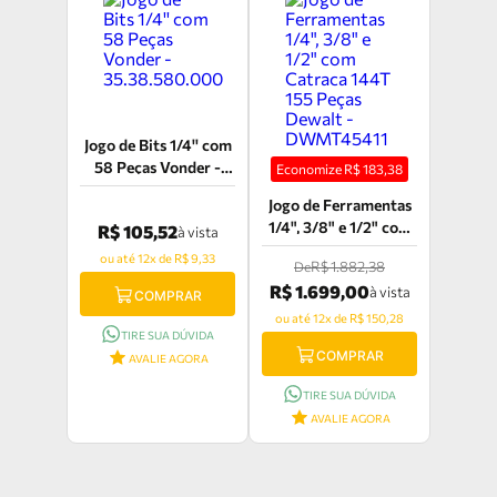
Jogo de Bits 1/4'' com
58 Peças Vonder -
Economize R$
183,38
35.38.580.000
Jogo de Ferramentas
1/4", 3/8" e 1/2" com
R$ 105,52
à vista
Catraca 144T 155
ou até 12x de R$ 9,33
R$ 1.882,38
De
Peças Dewalt -
R$ 1.699,00
à vista
DWMT45411
COMPRAR
ou até 12x de R$ 150,28
TIRE SUA DÚVIDA
COMPRAR
AVALIE AGORA
TIRE SUA DÚVIDA
AVALIE AGORA