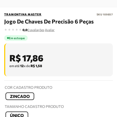
TRAMONTINA MASTER
SKU
109857
Jogo De Chaves De Precisão 6 Peças
★
★
★
★
★
·
0,0
0
avaliações
Avaliar
Em estoque
R$
17
,
86
em até
12
x de
R$
1
,
58
COR CADASTRO PRODUTO
ZINCADO
TAMANHO CADASTRO PRODUTO
ÚNICO