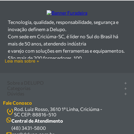
Tecnologia, qualidade, responsabilidade, segurança e
inovação definem a Delupo.
Com sede em Criciúma-SC, é líder no Sul do Brasil há
mais de 50 anos, atendendo indústria
e varejo com soluções em ferramentas e equipamentos.
São mais de 200 fornecedores, 100
Leia mais sobre +
mil itens à pronta entrega e uma equipe qualificada em
vendas, suporte e manutenção.
Há mais de 50 anos no mercado, a Delupo é referência
Sobre a DELUPO
+
em ferramentas e
Categorias
+
Quem somos
Dúvidas
+
equipamentos industriais no Sul do Brasil. Com sede em
Furadeira/Parafusadeira
Nossas lojas
Como comprar
Criciúma – SC, atendemos os
Serra circular
Fale Conosco
Marcas
Central de ajuda
setores industrial e varejista com um amplo portfólio de
Rod. Luiz Rosso, 3610 1ª Linha, Criciúma -
Compressor
Política de privacidade
SC CEP: 88816-510
produtos à pronta entrega.
Troca, devolução e garantia
Caixa Organizadora
Política de entrega
Central de Atendimento
Trabalhamos com mais de 200 fornecedores parceiros e
Carrinho Armazém
(48) 3431-5800
Termos e condições
um estoque com mais de
Kits