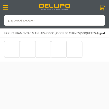
O que você procura?
›
›
›
›
Início
FERRAMENTAS MANUAIS
JOGOS
JOGOS DE CHAVES |SOQUETES
Jogo de Ch