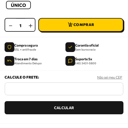
ÚNICO
－
＋
Compra segura
Garantia oficial
SSL + antifraude
Sem burocracia
Troca em 7 dias
Suporte 5x
Atendimento Delupo
(48) 3431-5800
Não sei meu CEP