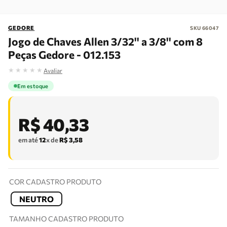
GEDORE
SKU
66047
Jogo de Chaves Allen 3/32'' a 3/8'' com 8
Peças Gedore - 012.153
★
★
★
★
★
Avaliar
Em estoque
R$
40
,
33
em até
12
x de
R$
3
,
58
COR CADASTRO PRODUTO
NEUTRO
TAMANHO CADASTRO PRODUTO