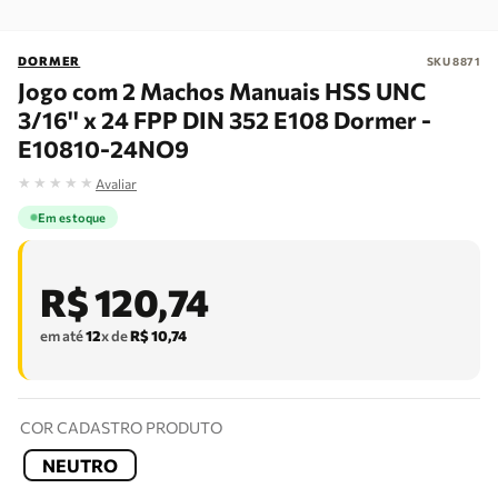
DORMER
SKU
8871
Jogo com 2 Machos Manuais HSS UNC
3/16'' x 24 FPP DIN 352 E108 Dormer -
E10810-24NO9
★
★
★
★
★
Avaliar
Em estoque
R$
120
,
74
em até
12
x de
R$
10
,
74
COR CADASTRO PRODUTO
NEUTRO