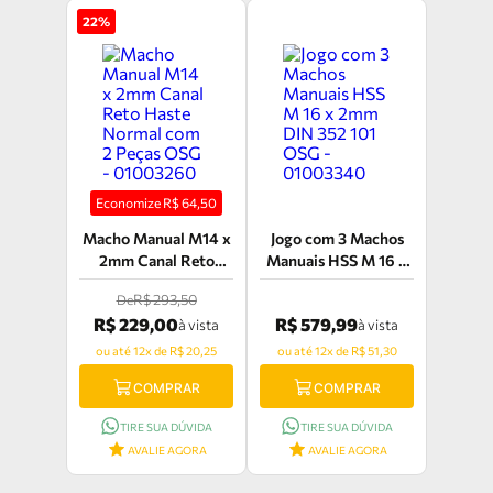
22
%
Economize R$
64,50
Macho Manual M14 x
Jogo com 3 Machos
2mm Canal Reto
Manuais HSS M 16 x
Haste Normal com 2
2mm DIN 352 101
R$ 293,50
De
Peças OSG -
OSG - 01003340
R$ 229,00
R$ 579,99
à vista
à vista
01003260
ou até 12x de R$ 20,25
ou até 12x de R$ 51,30
COMPRAR
COMPRAR
TIRE SUA DÚVIDA
TIRE SUA DÚVIDA
AVALIE AGORA
AVALIE AGORA