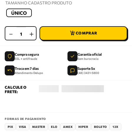
TAMANHO CADASTRO PRODUTO
ÚNICO
－
＋
Compra segura
Garantia oficial
SSL + antifraude
Sem burocracia
Troca em 7 dias
Suporte 5x
Atendimento Delupo
(48) 3431-5800
FORMAS DE PAGAMENTO
PIX
VISA
MASTER
ELO
AMEX
HIPER
BOLETO
12X