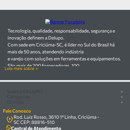
Tecnologia, qualidade, responsabilidade, segurança e
inovação definem a Delupo.
Com sede em Criciúma-SC, é líder no Sul do Brasil há
mais de 50 anos, atendendo indústria
e varejo com soluções em ferramentas e equipamentos.
São mais de 200 fornecedores, 100
Leia mais sobre +
mil itens à pronta entrega e uma equipe qualificada em
vendas, suporte e manutenção.
Há mais de 50 anos no mercado, a Delupo é referência
Sobre a DELUPO
+
em ferramentas e
Categorias
+
Quem somos
equipamentos industriais no Sul do Brasil. Com sede em
Dúvidas
+
Furadeira/Parafusadeira
Nossas lojas
Criciúma – SC, atendemos os
Como comprar
Serra circular
Fale Conosco
Marcas
setores industrial e varejista com um amplo portfólio de
Central de ajuda
Rod. Luiz Rosso, 3610 1ª Linha, Criciúma -
Compressor
Política de privacidade
produtos à pronta entrega.
SC CEP: 88816-510
Troca, devolução e garantia
Caixa Organizadora
Política de entrega
Trabalhamos com mais de 200 fornecedores parceiros e
Central de Atendimento