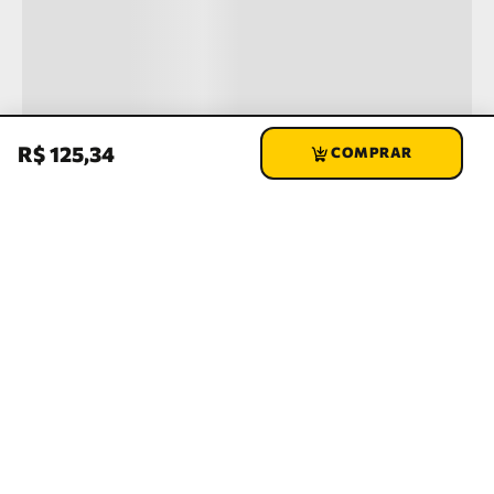
R$
125
,
34
›
›
›
›
Início
TUBOS E CONEXÕES
TUBULAÇÃO
PPR INDÚSTRIAL
Joelho 45° PPR Verde