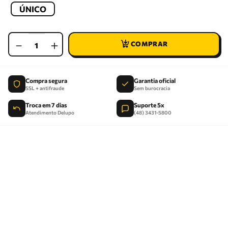
ÚNICO
－
＋
Compra segura
Garantia oficial
SSL + antifraude
Sem burocracia
Troca em 7 dias
Suporte 5x
Atendimento Delupo
(48) 3431-5800
R$
351
,
65
FORMAS DE PAGAMENTO
PIX
VISA
MASTER
ELO
AMEX
HIPER
BOLETO
12X