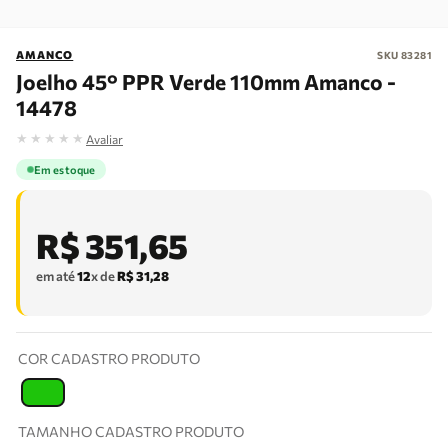
AMANCO
SKU
83281
Joelho 45° PPR Verde 110mm Amanco -
14478
★
★
★
★
★
Avaliar
Em estoque
R$
351
,
65
em até
12
x de
R$
31
,
28
COR CADASTRO PRODUTO
T
TAMANHO CADASTRO PRODUTO