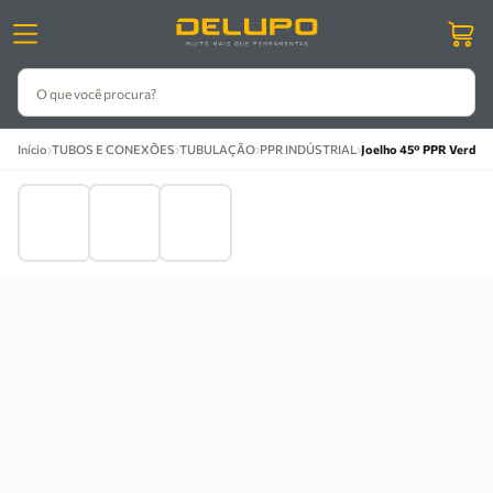
O que você procura?
›
›
›
›
Início
TUBOS E CONEXÕES
TUBULAÇÃO
PPR INDÚSTRIAL
Joelho 45° PPR Verde 