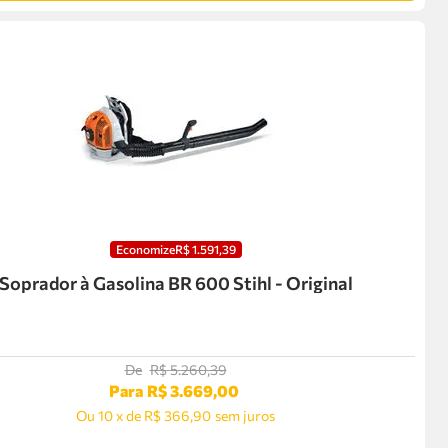
Economize
R$
1
.
591
,
39
Soprador à Gasolina BR 600 Stihl - Original
De
R$
5
.
260
,
39
Para
R$
3
.
669
,
00
Ou
10
x
de
R$ 366,90
sem juros