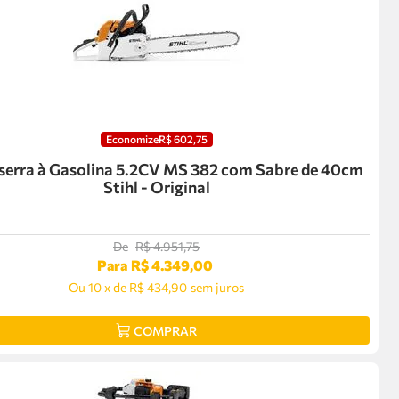
Economize
R$
602
,
75
erra à Gasolina 5.2CV MS 382 com Sabre de 40cm
Stihl - Original
De
R$
4
.
951
,
75
Para
R$
4
.
349
,
00
Ou
10
x
de
R$ 434,90
sem juros
COMPRAR