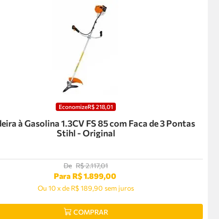
Economize
R$
218
,
01
eira à Gasolina 1.3CV FS 85 com Faca de 3 Pontas
Stihl - Original
De
R$
2
.
117
,
01
Para
R$
1
.
899
,
00
Ou
10
x
de
R$ 189,90
sem juros
COMPRAR