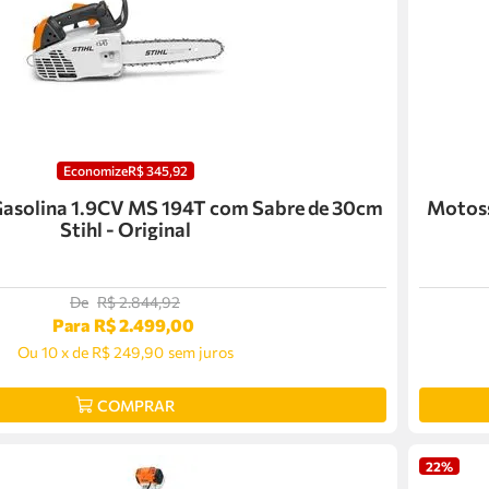
Economize
R$
345
,
92
Gasolina 1.9CV MS 194T com Sabre de 30cm
Motoss
Stihl - Original
De
R$
2
.
844
,
92
Para
R$
2
.
499
,
00
Ou
10
x
de
R$ 249,90
sem juros
COMPRAR
22%