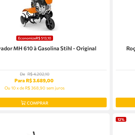
Economize
R$
513
,
10
ador MH 610 à Gasolina Stihl - Original
Roç
De
R$
4
.
202
,
10
Para
R$
3
.
689
,
00
Ou
10
x
de
R$ 368,90
sem juros
COMPRAR
12%