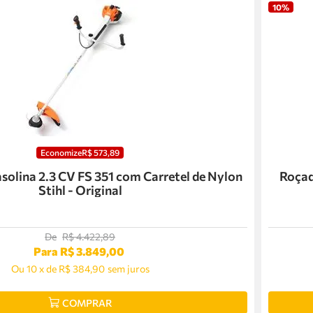
10%
Economize
R$
573
,
89
solina 2.3 CV FS 351 com Carretel de Nylon
Roçad
Stihl - Original
De
R$
4
.
422
,
89
Para
R$
3
.
849
,
00
Ou
10
x
de
R$ 384,90
sem juros
COMPRAR