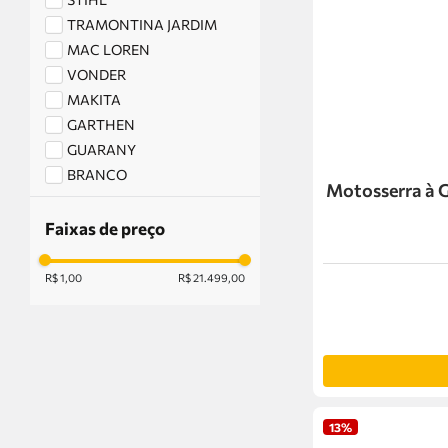
PODADORES
TRAMONTINA JARDIM
ACESSÓRIOS PARA
JARDIM
MAC LOREN
VONDER
MAKITA
GARTHEN
GUARANY
BRANCO
Motosserra à 
DEWALT
TOYAMA
Faixas de preço
R$ 1,00
R$ 21.499,00
13%