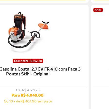
30%
Economize
R$
562
,
28
 Gasolina Costal 2.7CV FR 410 com Faca 3
Pontas Stihl- Original
De
R$
4
.
611
,
28
Para
R$
4
.
049
,
00
Ou
10
x
de
R$ 404,90
sem juros