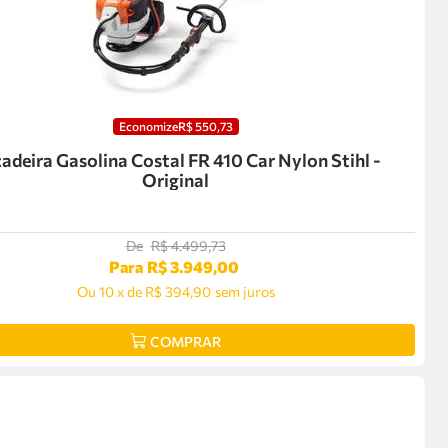
Economize
R$
550
,
73
adeira Gasolina Costal FR 410 Car Nylon Stihl -
Original
De
R$
4
.
499
,
73
Para
R$
3
.
949
,
00
Ou
10
x
de
R$ 394,90
sem juros
COMPRAR