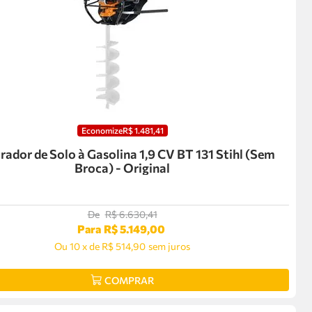
Economize
R$
1
.
481
,
41
ador de Solo à Gasolina 1,9 CV BT 131 Stihl (Sem
Broca) - Original
De
R$
6
.
630
,
41
Para
R$
5
.
149
,
00
Ou
10
x
de
R$ 514,90
sem juros
COMPRAR