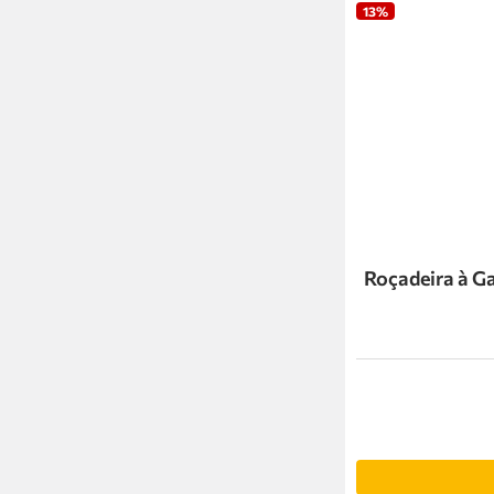
13%
Roçadeira à Ga