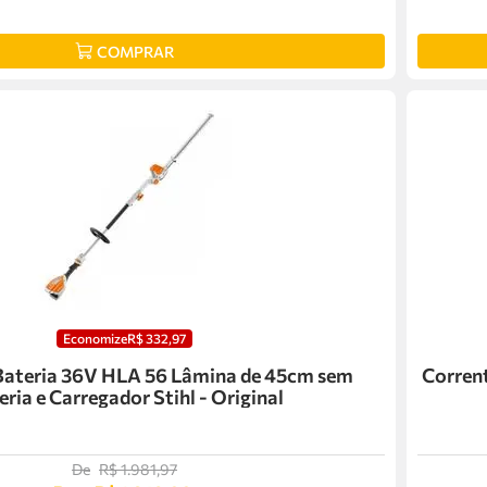
COMPRAR
Economize
R$
332
,
97
Bateria 36V HLA 56 Lâmina de 45cm sem
Corrent
eria e Carregador Stihl - Original
De
R$
1
.
981
,
97