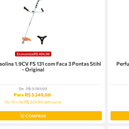
Economize
R$
494
,
99
solina 1.9CV FS 131 com Faca 3 Pontas Stihl
Perfur
- Original
De
R$
3
.
743
,
99
Para
R$
3
.
249
,
00
Ou
10
x
de
R$ 324,90
sem juros
COMPRAR