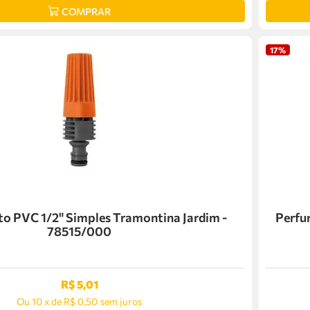
COMPRAR
17%
to PVC 1/2" Simples Tramontina Jardim -
Perfur
78515/000
R$
5
,
01
Ou
10
x
de
R$ 0,50
sem juros