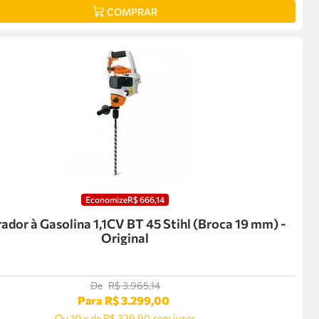
COMPRAR
Economize
R$
666
,
14
ador à Gasolina 1,1CV BT 45 Stihl (Broca 19 mm) -
Original
De
R$
3
.
965
,
14
Para
R$
3
.
299
,
00
Ou
10
x
de
R$ 329,90
sem juros