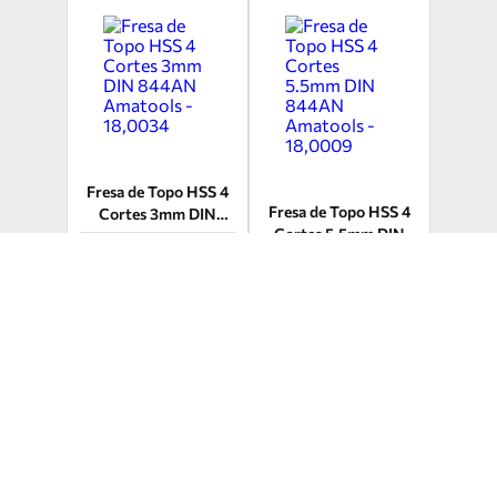
Fresa de Topo HSS 4
Fresa de Topo HSS 4
Cortes 3mm DIN
Cortes 5.5mm DIN
844AN Amatools -
844AN Amatools -
18,0034
R$
32
,
73
R$ 30,09
18,0009
à vista
R$ 27,53
à vista
ou até 12x de R$ 2,66
ou até 12x de R$ 2,43
COMPRAR
COMPRAR
TIRE SUA DÚVIDA
TIRE SUA DÚVIDA
AVALIE AGORA
AVALIE AGORA