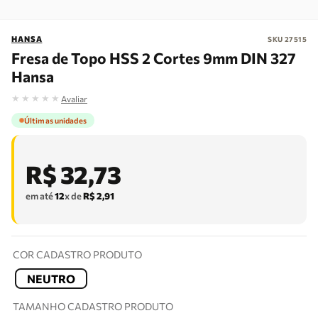
HANSA
SKU
27515
Fresa de Topo HSS 2 Cortes 9mm DIN 327
Hansa
★
★
★
★
★
Avaliar
Últimas unidades
R$
32
,
73
em até
12
x de
R$
2
,
91
COR CADASTRO PRODUTO
NEUTRO
TAMANHO CADASTRO PRODUTO