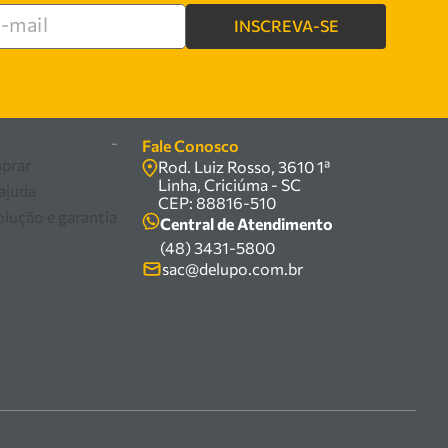
INSCREVA-SE
re
-
Fale Conosco
prar
Rod. Luiz Rosso, 3610 1ª
Linha, Criciúma - SC
 ajuda
CEP: 88816-510
olução e garantia
Central de Atendimento
(48) 3431-5800
sac@delupo.com.br