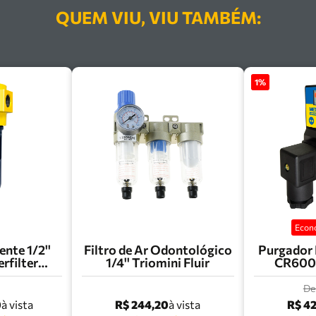
QUEM VIU, VIU TAMBÉM:
1
%
Econ
ente 1/2''
Filtro de Ar Odontológico
Purgador 
rfilter
1/4'' Triomini Fluir
CR600
- MFC-
M2
De
0
R$ 244,20
R$ 4
à vista
à vista