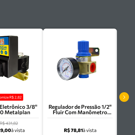
omize R$
2,82
Eletrônico 3/8''
Regulador de Pressão 1/2"
0 Metalplan
Fluir Com Manômetro
BER2000N
R$ 431,82
29,00
R$ 78,81
à vista
à vista