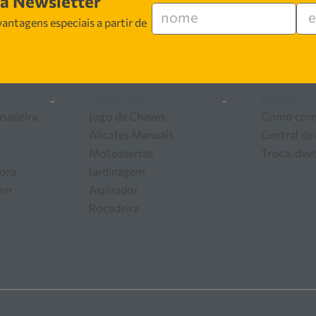
sa Newsletter
 especializada em vendas, suporte técnico e
antagens especiais a partir de
 segurança, inovação e qualidade em cada atendimento. Encont
 ferramentas e equipamentos para o seu negócio.
-
Categorias
-
Dúvidas
usadeira
Jogo de Chaves
Como com
Alicates Manuais
Central de
Motosserras
Troca, dev
ora
Jardinagem
zém
Aspirador
Roçadeira