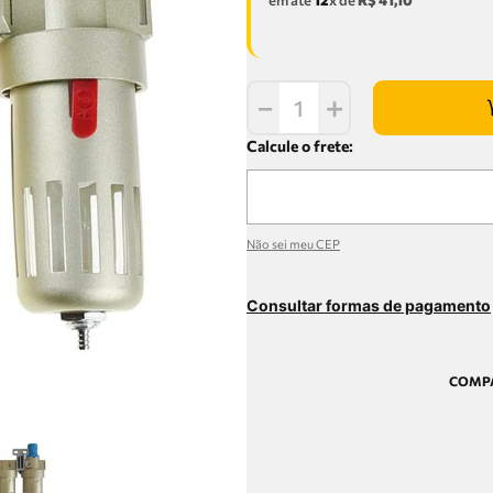
em até
12
x de
R$
41
,
10
－
＋
Não sei meu CEP
Consultar formas de pagamento