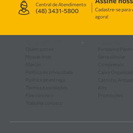
Assine nos
Central de Atendimento
Contamos com uma equipe
Cadastre-se para v
(48) 3431-5800
manutenção, garantindo
agora!
as melhores soluções em
Sobre a DELUPO
-
Categorias
Quem somos
Furadeira/Paraf
Nossas lojas
Serra circular
Marcas
Compressor
Política de privacidade
Caixa Organizad
Política de entrega
Carrinho Arma
Termos e condições
Kits
Fale conosco
Promoções
Trabalhe conosco