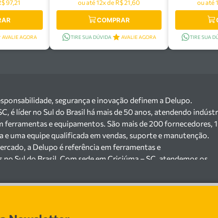
R$ 97,21
ou até 12x de R$ 21,60
ou até 
RAR
COMPRAR
AVALIE AGORA
TIRE SUA DÚVIDA
AVALIE AGORA
TIRE SUA D
esponsabilidade, segurança e inovação definem a Delupo.
 é líder no Sul do Brasil há mais de 50 anos, atendendo indústr
m ferramentas e equipamentos. São mais de 200 fornecedores, 
ga e uma equipe qualificada em vendas, suporte e manutenção.
ercado, a Delupo é referência em ferramentas e
s no Sul do Brasil. Com sede em Criciúma – SC, atendemos os
ejista com um amplo portfólio de produtos à pronta entrega.
e 200 fornecedores parceiros e um estoque com mais de
o máquinas, ferramentas manuais e elétricas, equipamentos de
s), ferragens e insumos industriais. Nossas soluções atendem
 cerâmicas, mineradoras e siderúrgicas.