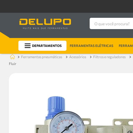
O que você procura?
DEPARTAMENTOS
FERRAMENTAS ELÉTRICAS
FERRAME
ferramentas pneumáticas
acessórios
filtros e reguladores
Fluir