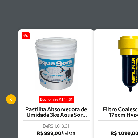
1
%
Economize R$
14,31
Pastilha Absorvedora de
Filtro Coalesc
Umidade 3kg AquaSorb
17pcm Hype
Metalplan
Metalplan 
0025
De
R$ 1.013,31
R$ 999,00
R$ 1.099,0
à vista