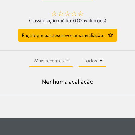
☆
☆
☆
☆
☆
Classificação média: 0
(0 avaliações)
Faça login para escrever uma avaliação.
Mais recentes
Todos
Nenhuma avaliação