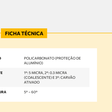
O
POLICARBONATO (PROTEÇÃO DE
ALUMÍNIO)
TE
1°: 5 MICRA, 2°: 0.3 MICRA
(COALESCENTE) E 3°: CARVÃO
ATIVADO
URA
5° ~ 60°