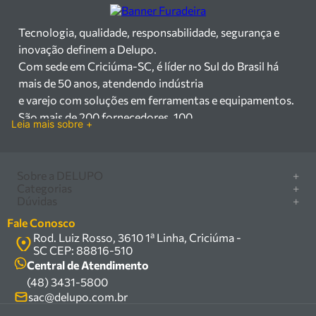
Tecnologia, qualidade, responsabilidade, segurança e
inovação definem a Delupo.
Com sede em Criciúma-SC, é líder no Sul do Brasil há
mais de 50 anos, atendendo indústria
e varejo com soluções em ferramentas e equipamentos.
São mais de 200 fornecedores, 100
Leia mais sobre +
mil itens à pronta entrega e uma equipe qualificada em
vendas, suporte e manutenção.
Há mais de 50 anos no mercado, a Delupo é referência
Sobre a DELUPO
+
em ferramentas e
Categorias
+
Quem somos
Dúvidas
+
equipamentos industriais no Sul do Brasil. Com sede em
Furadeira/Parafusadeira
Nossas lojas
Como comprar
Criciúma – SC, atendemos os
Serra circular
Fale Conosco
Marcas
Central de ajuda
setores industrial e varejista com um amplo portfólio de
Rod. Luiz Rosso, 3610 1ª Linha, Criciúma -
Compressor
Política de privacidade
SC CEP: 88816-510
produtos à pronta entrega.
Troca, devolução e garantia
Caixa Organizadora
Política de entrega
Central de Atendimento
Trabalhamos com mais de 200 fornecedores parceiros e
Carrinho Armazém
(48) 3431-5800
Termos e condições
um estoque com mais de
Kits
sac@delupo.com.br
Fale conosco
100.000 itens, incluindo máquinas, ferramentas
Promoções