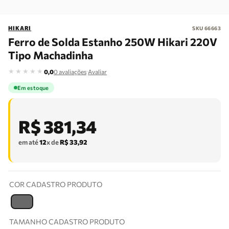
HIKARI
SKU
66663
Ferro de Solda Estanho 250W Hikari 220V
Tipo Machadinha
★
★
★
★
★
·
0,0
0
avaliações
Avaliar
Em estoque
R$
381
,
34
em até
12
x de
R$
33
,
92
COR CADASTRO PRODUTO
T
TAMANHO CADASTRO PRODUTO