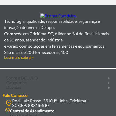
Tecnologia, qualidade, responsabilidade, segurança e
inovação definem a Delupo.
Com sede em Criciúma-SC, é líder no Sul do Brasil há mais
de 50 anos, atendendo indústria
e varejo com soluções em ferramentas e equipamentos.
São mais de 200 fornecedores, 100
Leia mais sobre +
mil itens à pronta entrega e uma equipe qualificada em
vendas, suporte e manutenção.
Há mais de 50 anos no mercado, a Delupo é referência em
ferramentas e
Sobre a DELUPO
+
Categorias
+
equipamentos industriais no Sul do Brasil. Com sede em
Quem somos
Dúvidas
+
Furadeira/Parafusadeira
Criciúma – SC, atendemos os
Nossas lojas
Como comprar
Serra circular
Fale Conosco
setores industrial e varejista com um amplo portfólio de
Marcas
Central de ajuda
Rod. Luiz Rosso, 3610 1ª Linha, Criciúma -
Compressor
produtos à pronta entrega.
Política de privacidade
SC CEP: 88816-510
Troca, devolução e garantia
Trabalhamos com mais de 200 fornecedores parceiros e
Caixa Organizadora
Política de entrega
Central de Atendimento
um estoque com mais de
Carrinho Armazém