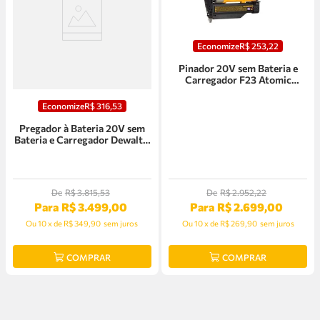
Economize
R$
253
,
22
Pinador 20V sem Bateria e
Carregador F23 Atomic
Dewalt - DCN623B
Economize
R$
316
,
53
Pregador à Bateria 20V sem
Bateria e Carregador Dewalt -
DCN45RNB
De
R$
3
.
815
,
53
De
R$
2
.
952
,
22
Para
R$
3
.
499
,
00
Para
R$
2
.
699
,
00
Ou
10
x
de
R$ 349,90
sem juros
Ou
10
x
de
R$ 269,90
sem juros
COMPRAR
COMPRAR