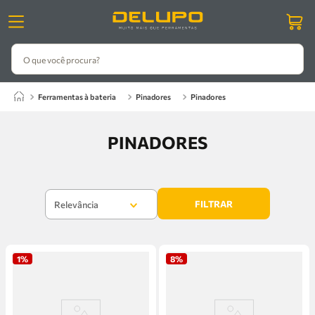
O que você procura?
ferramentas à bateria
pinadores
pinadores
PINADORES
FILTRAR
Relevância
1%
8%