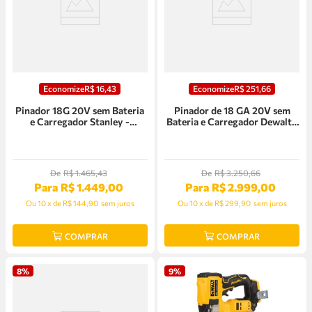
Economize
R$
16
,
43
Economize
R$
251
,
66
Pinador 18G 20V sem Bateria
Pinador de 18 GA 20V sem
e Carregador Stanley -
Bateria e Carregador Dewalt -
SCN618B-B3
DCN680B
De
R$
1
.
465
,
43
De
R$
3
.
250
,
66
Para
R$
1
.
449
,
00
Para
R$
2
.
999
,
00
Ou
10
x
de
R$ 144,90
sem juros
Ou
10
x
de
R$ 299,90
sem juros
COMPRAR
COMPRAR
8%
9%