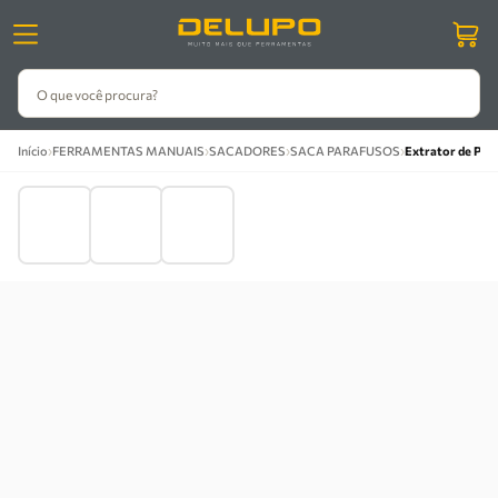
O que você procura?
›
›
›
›
Início
FERRAMENTAS MANUAIS
SACADORES
SACA PARAFUSOS
Extrator de Par