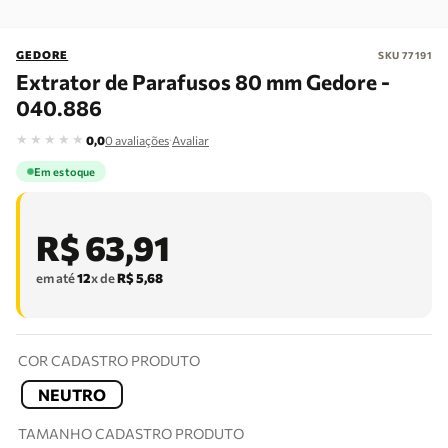
GEDORE
SKU
77191
Extrator de Parafusos 80 mm Gedore -
040.886
★
★
★
★
★
·
0,0
0
avaliações
Avaliar
Em estoque
R$
63
,
91
em até
12
x de
R$
5
,
68
COR CADASTRO PRODUTO
NEUTRO
TAMANHO CADASTRO PRODUTO