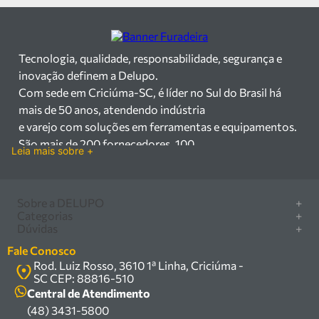
Tecnologia, qualidade, responsabilidade, segurança e
inovação definem a Delupo.
Com sede em Criciúma-SC, é líder no Sul do Brasil há
mais de 50 anos, atendendo indústria
e varejo com soluções em ferramentas e equipamentos.
São mais de 200 fornecedores, 100
Leia mais sobre +
mil itens à pronta entrega e uma equipe qualificada em
vendas, suporte e manutenção.
Há mais de 50 anos no mercado, a Delupo é referência
Sobre a DELUPO
+
em ferramentas e
Categorias
+
Quem somos
Dúvidas
+
equipamentos industriais no Sul do Brasil. Com sede em
Furadeira/Parafusadeira
Nossas lojas
Como comprar
Criciúma – SC, atendemos os
Serra circular
Fale Conosco
Marcas
Central de ajuda
setores industrial e varejista com um amplo portfólio de
Rod. Luiz Rosso, 3610 1ª Linha, Criciúma -
Compressor
Política de privacidade
SC CEP: 88816-510
produtos à pronta entrega.
Troca, devolução e garantia
Caixa Organizadora
Política de entrega
Central de Atendimento
Trabalhamos com mais de 200 fornecedores parceiros e
Carrinho Armazém
(48) 3431-5800
Termos e condições
um estoque com mais de