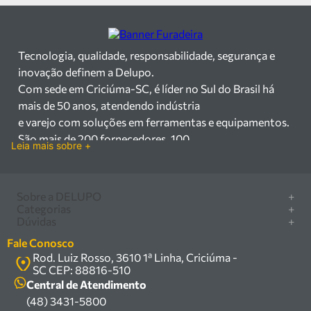
Tecnologia, qualidade, responsabilidade, segurança e
inovação definem a Delupo.
Com sede em Criciúma-SC, é líder no Sul do Brasil há
mais de 50 anos, atendendo indústria
e varejo com soluções em ferramentas e equipamentos.
São mais de 200 fornecedores, 100
Leia mais sobre +
mil itens à pronta entrega e uma equipe qualificada em
vendas, suporte e manutenção.
Há mais de 50 anos no mercado, a Delupo é referência
Sobre a DELUPO
+
em ferramentas e
Categorias
+
Quem somos
Dúvidas
+
equipamentos industriais no Sul do Brasil. Com sede em
Furadeira/Parafusadeira
Nossas lojas
Como comprar
Criciúma – SC, atendemos os
Serra circular
Fale Conosco
Marcas
Central de ajuda
setores industrial e varejista com um amplo portfólio de
Rod. Luiz Rosso, 3610 1ª Linha, Criciúma -
Compressor
Política de privacidade
SC CEP: 88816-510
produtos à pronta entrega.
Troca, devolução e garantia
Caixa Organizadora
Política de entrega
Central de Atendimento
Trabalhamos com mais de 200 fornecedores parceiros e
Carrinho Armazém
(48) 3431-5800
Termos e condições
um estoque com mais de