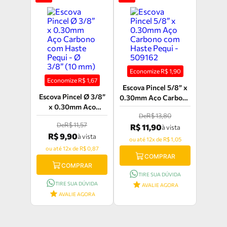
Economize R$
1,90
Economize R$
1,67
Escova Pincel 5/8” x
Escova Pincel Ø 3/8”
0.30mm Aço Carbono
x 0.30mm Aço
com Haste Pequi -
R$ 13,80
De
Carbono com Haste
509162
R$ 11,57
De
R$ 11,90
Pequi - Ø 3/8” (10
à vista
R$ 9,90
à vista
mm)
ou até 12x de R$ 1,05
ou até 12x de R$ 0,87
COMPRAR
COMPRAR
TIRE SUA DÚVIDA
TIRE SUA DÚVIDA
AVALIE AGORA
AVALIE AGORA