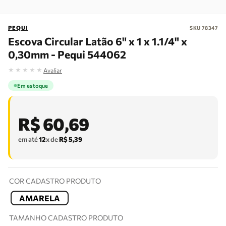
PEQUI
SKU
78347
Escova Circular Latão 6" x 1 x 1.1/4" x
0,30mm - Pequi 544062
★
★
★
★
★
Avaliar
Em estoque
R$
60
,
69
em até
12
x de
R$
5
,
39
COR CADASTRO PRODUTO
AMARELA
TAMANHO CADASTRO PRODUTO