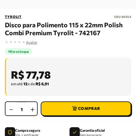
TYROLIT
SKU
84554
Disco para Polimento 115 x 22mm Polish
Combi Premium Tyrolit - 742167
★
★
★
★
★
Avaliar
Em estoque
R$
77
,
78
em até
12
x de
R$
6
,
91
－
＋
Compra segura
Garantia oficial
SSL + antifraude
Sem burocracia