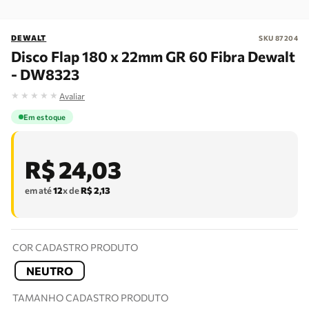
DEWALT
SKU
87204
Disco Flap 180 x 22mm GR 60 Fibra Dewalt
- DW8323
★
★
★
★
★
Avaliar
Em estoque
R$
24
,
03
em até
12
x de
R$
2
,
13
COR CADASTRO PRODUTO
NEUTRO
TAMANHO CADASTRO PRODUTO