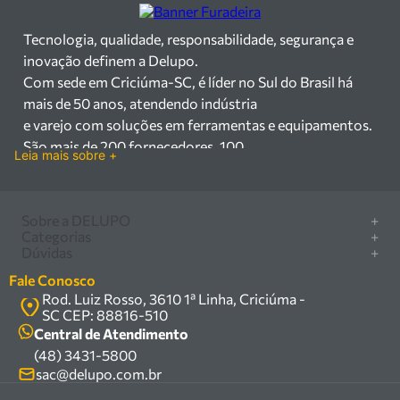
Tecnologia, qualidade, responsabilidade, segurança e
inovação definem a Delupo.
Com sede em Criciúma-SC, é líder no Sul do Brasil há
mais de 50 anos, atendendo indústria
e varejo com soluções em ferramentas e equipamentos.
São mais de 200 fornecedores, 100
Leia mais sobre +
mil itens à pronta entrega e uma equipe qualificada em
vendas, suporte e manutenção.
Há mais de 50 anos no mercado, a Delupo é referência
Sobre a DELUPO
+
em ferramentas e
Categorias
+
Quem somos
Dúvidas
+
equipamentos industriais no Sul do Brasil. Com sede em
Furadeira/Parafusadeira
Nossas lojas
Como comprar
Criciúma – SC, atendemos os
Serra circular
Fale Conosco
Marcas
Central de ajuda
setores industrial e varejista com um amplo portfólio de
Rod. Luiz Rosso, 3610 1ª Linha, Criciúma -
Compressor
Política de privacidade
SC CEP: 88816-510
produtos à pronta entrega.
Troca, devolução e garantia
Caixa Organizadora
Política de entrega
Central de Atendimento
Trabalhamos com mais de 200 fornecedores parceiros e
Carrinho Armazém
(48) 3431-5800
Termos e condições
um estoque com mais de
Kits
sac@delupo.com.br
Fale conosco
100.000 itens, incluindo máquinas, ferramentas
Promoções