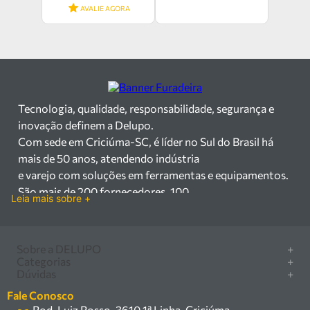
AVALIE AGORA
Tecnologia, qualidade, responsabilidade, segurança e
inovação definem a Delupo.
Com sede em Criciúma-SC, é líder no Sul do Brasil há
mais de 50 anos, atendendo indústria
e varejo com soluções em ferramentas e equipamentos.
São mais de 200 fornecedores, 100
Leia mais sobre +
mil itens à pronta entrega e uma equipe qualificada em
vendas, suporte e manutenção.
Há mais de 50 anos no mercado, a Delupo é referência
Sobre a DELUPO
+
em ferramentas e
Categorias
+
Quem somos
Dúvidas
+
equipamentos industriais no Sul do Brasil. Com sede em
Furadeira/Parafusadeira
Nossas lojas
Como comprar
Criciúma – SC, atendemos os
Serra circular
Fale Conosco
Marcas
Central de ajuda
setores industrial e varejista com um amplo portfólio de
Rod. Luiz Rosso, 3610 1ª Linha, Criciúma -