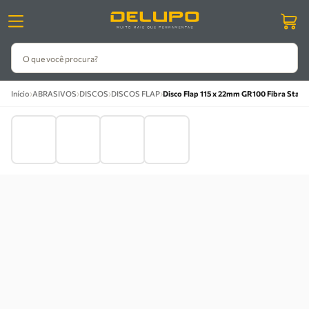
O que você procura?
›
›
›
›
Início
ABRASIVOS
DISCOS
DISCOS FLAP
Disco Flap 115 x 22mm GR100 Fibra Starr