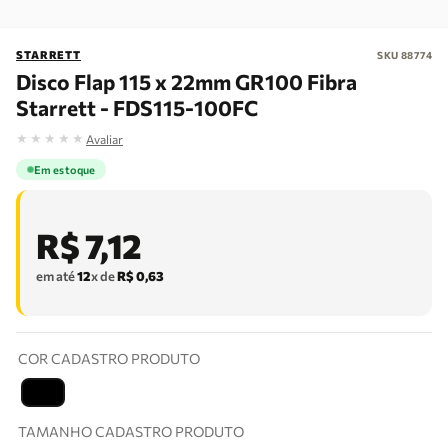
STARRETT
SKU
88774
Disco Flap 115 x 22mm GR100 Fibra
Starrett - FDS115-100FC
★
★
★
★
★
Avaliar
Em estoque
R$
7
,
12
em até
12
x de
R$
0
,
63
COR CADASTRO PRODUTO
T
TAMANHO CADASTRO PRODUTO