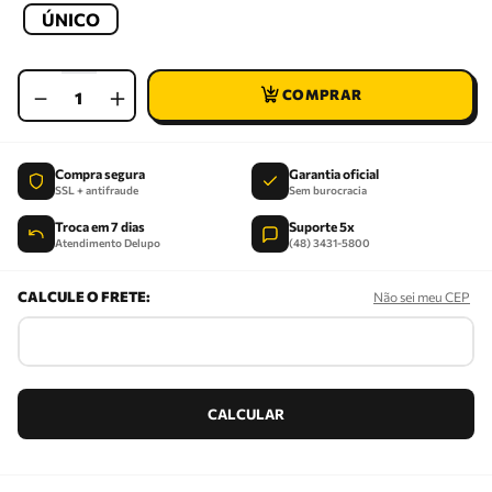
ÚNICO
－
＋
Compra segura
Garantia oficial
SSL + antifraude
Sem burocracia
Troca em 7 dias
Suporte 5x
Atendimento Delupo
(48) 3431-5800
Não sei meu CEP