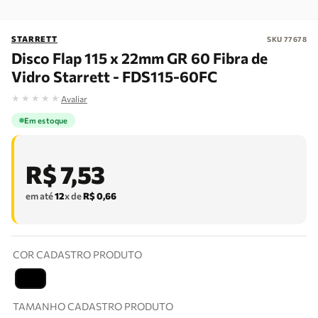
STARRETT
SKU
77678
Disco Flap 115 x 22mm GR 60 Fibra de
Vidro Starrett - FDS115-60FC
★
★
★
★
★
Avaliar
Em estoque
R$
7
,
53
em até
12
x de
R$
0
,
66
COR CADASTRO PRODUTO
T
TAMANHO CADASTRO PRODUTO