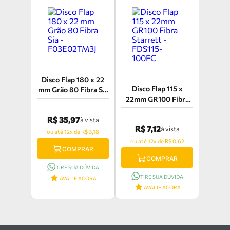
Disco Flap 180 x 22
Disco Flap 115 x
mm Grão 80 Fibra Sia
22mm GR100 Fibra
- F03E02TM3J
Starrett - FDS115-
R$ 35,97
100FC
à vista
R$ 7,12
à vista
ou até 12x de R$ 3,18
ou até 12x de R$ 0,62
COMPRAR
COMPRAR
TIRE SUA DÚVIDA
TIRE SUA DÚVIDA
AVALIE AGORA
AVALIE AGORA