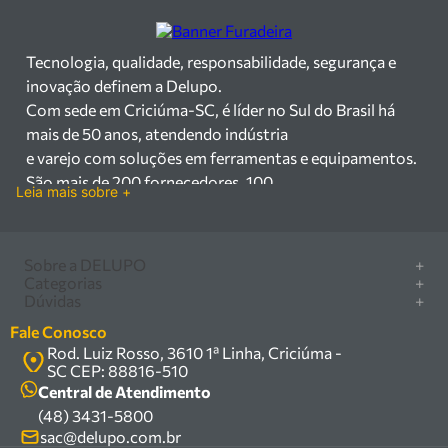
Tecnologia, qualidade, responsabilidade, segurança e
inovação definem a Delupo.
Com sede em Criciúma-SC, é líder no Sul do Brasil há
mais de 50 anos, atendendo indústria
e varejo com soluções em ferramentas e equipamentos.
São mais de 200 fornecedores, 100
Leia mais sobre +
mil itens à pronta entrega e uma equipe qualificada em
vendas, suporte e manutenção.
Há mais de 50 anos no mercado, a Delupo é referência
Sobre a DELUPO
+
em ferramentas e
Categorias
+
Quem somos
Dúvidas
+
equipamentos industriais no Sul do Brasil. Com sede em
Furadeira/Parafusadeira
Nossas lojas
Como comprar
Criciúma – SC, atendemos os
Serra circular
Fale Conosco
Marcas
Central de ajuda
setores industrial e varejista com um amplo portfólio de
Rod. Luiz Rosso, 3610 1ª Linha, Criciúma -
Compressor
Política de privacidade
SC CEP: 88816-510
produtos à pronta entrega.
Troca, devolução e garantia
Caixa Organizadora
Política de entrega
Central de Atendimento
Trabalhamos com mais de 200 fornecedores parceiros e
Carrinho Armazém
(48) 3431-5800
Termos e condições
um estoque com mais de
Kits
sac@delupo.com.br
Fale conosco
100.000 itens, incluindo máquinas, ferramentas