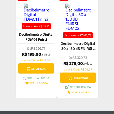
Economize R$
57,71
Decibelímetro Digital
Economize R$
41,73
FDM01 Fnirsi
Decibelímetro Digital
R$ 256,71
30 a 130 dB FNIRSI -
De
FDM02
R$ 199,00
à vista
R$ 320,73
De
ou até 12x de R$ 17,60
R$ 279,00
à vista
COMPRAR
ou até 12x de R$ 24,67
COMPRAR
TIRE SUA DÚVIDA
AVALIE AGORA
TIRE SUA DÚVIDA
AVALIE AGORA