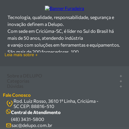
Tecnologia, qualidade, responsabilidade, segurança e
inovação definem a Delupo.
Com sede em Criciúma-SC, é líder no Sul do Brasil há
mais de 50 anos, atendendo indústria
e varejo com soluções em ferramentas e equipamentos.
São mais de 200 fornecedores, 100
Leia mais sobre +
mil itens à pronta entrega e uma equipe qualificada em
vendas, suporte e manutenção.
Há mais de 50 anos no mercado, a Delupo é referência
Sobre a DELUPO
+
em ferramentas e
Categorias
+
Quem somos
Dúvidas
+
equipamentos industriais no Sul do Brasil. Com sede em
Furadeira/Parafusadeira
Nossas lojas
Como comprar
Criciúma – SC, atendemos os
Serra circular
Fale Conosco
Marcas
Central de ajuda
setores industrial e varejista com um amplo portfólio de
Rod. Luiz Rosso, 3610 1ª Linha, Criciúma -
Compressor
Política de privacidade
SC CEP: 88816-510
produtos à pronta entrega.
Troca, devolução e garantia
Caixa Organizadora
Política de entrega
Central de Atendimento
Trabalhamos com mais de 200 fornecedores parceiros e
Carrinho Armazém
(48) 3431-5800
Termos e condições
um estoque com mais de
Kits
sac@delupo.com.br
Fale conosco
100.000 itens, incluindo máquinas, ferramentas