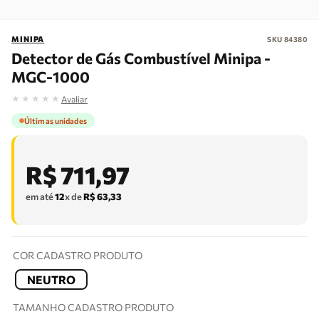
MINIPA
SKU
84380
Detector de Gás Combustível Minipa -
MGC-1000
★
★
★
★
★
Avaliar
Últimas unidades
R$
711
,
97
em até
12
x de
R$
63
,
33
COR CADASTRO PRODUTO
NEUTRO
TAMANHO CADASTRO PRODUTO