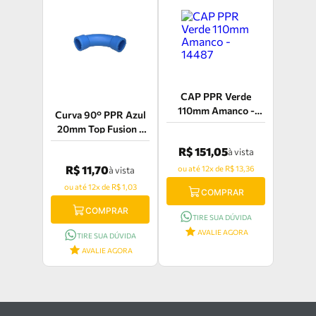
CAP PPR Verde
110mm Amanco -
Curva 90° PPR Azul
14487
20mm Top Fusion -
CC200A
R$ 151,05
à vista
R$ 11,70
ou até 12x de R$ 13,36
à vista
ou até 12x de R$ 1,03
COMPRAR
COMPRAR
TIRE SUA DÚVIDA
AVALIE AGORA
TIRE SUA DÚVIDA
AVALIE AGORA