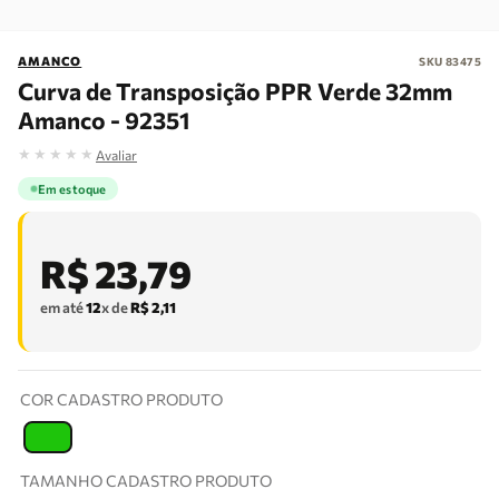
AMANCO
SKU
83475
Curva de Transposição PPR Verde 32mm
Amanco - 92351
★
★
★
★
★
Avaliar
Em estoque
R$
23
,
79
em até
12
x de
R$
2
,
11
COR CADASTRO PRODUTO
T
TAMANHO CADASTRO PRODUTO