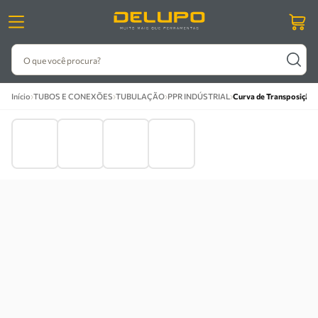
O que você procura?
›
›
›
›
Início
TUBOS E CONEXÕES
TUBULAÇÃO
PPR INDÚSTRIAL
Curva de Transposição