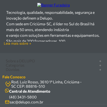
Tecnologia, qualidade, responsabilidade, segurança e
inovação definem a Delupo.
Com sede em Criciúma-SC, é líder no Sul do Brasil há
mais de 50 anos, atendendo indústria
e varejo com soluções em ferramentas e equipamentos.
São mais de 200 fornecedores, 100
Leia mais sobre +
mil itens à pronta entrega e uma equipe qualificada em
vendas, suporte e manutenção.
Há mais de 50 anos no mercado, a Delupo é referência
Sobre a DELUPO
+
em ferramentas e
Categorias
+
Quem somos
Dúvidas
+
equipamentos industriais no Sul do Brasil. Com sede em
Furadeira/Parafusadeira
Nossas lojas
Como comprar
Criciúma – SC, atendemos os
Serra circular
Fale Conosco
Marcas
Central de ajuda
setores industrial e varejista com um amplo portfólio de
Rod. Luiz Rosso, 3610 1ª Linha, Criciúma -
Compressor
Política de privacidade
SC CEP: 88816-510
produtos à pronta entrega.
Troca, devolução e garantia
Caixa Organizadora
Política de entrega
Central de Atendimento
Trabalhamos com mais de 200 fornecedores parceiros e
Carrinho Armazém
(48) 3431-5800
Termos e condições
um estoque com mais de
Kits
sac@delupo.com.br
Fale conosco
100.000 itens, incluindo máquinas, ferramentas