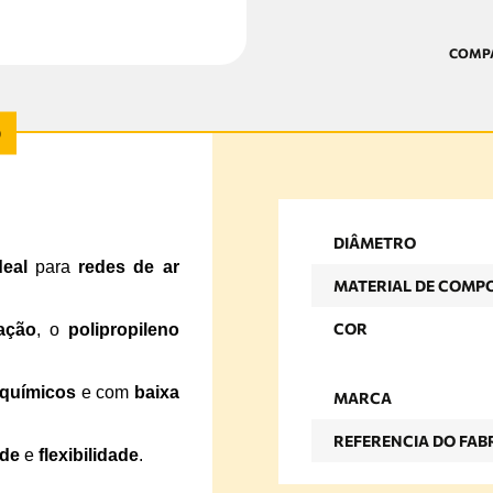
DIÂMETRO
deal
para
redes de ar
MATERIAL DE COMP
COR
ação
, o
polipropileno
 químicos
e com
baixa
MARCA
REFERENCIA DO FAB
ade
e
flexibilidade
.