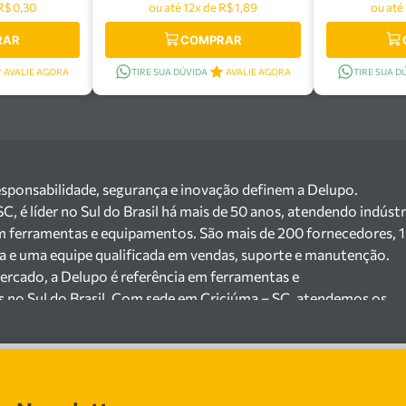
R$ 0,30
ou até 12x de R$ 1,89
ou até
RAR
COMPRAR
AVALIE AGORA
TIRE SUA DÚVIDA
AVALIE AGORA
TIRE SUA D
esponsabilidade, segurança e inovação definem a Delupo.
 é líder no Sul do Brasil há mais de 50 anos, atendendo indústr
m ferramentas e equipamentos. São mais de 200 fornecedores, 
ga e uma equipe qualificada em vendas, suporte e manutenção.
ercado, a Delupo é referência em ferramentas e
s no Sul do Brasil. Com sede em Criciúma – SC, atendemos os
ejista com um amplo portfólio de produtos à pronta entrega.
e 200 fornecedores parceiros e um estoque com mais de
o máquinas, ferramentas manuais e elétricas, equipamentos de
s), ferragens e insumos industriais. Nossas soluções atendem