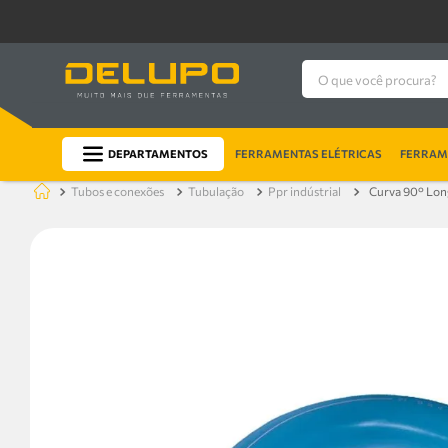
O que você procura?
DEPARTAMENTOS
FERRAMENTAS ELÉTRICAS
FERRAME
tubos e conexões
tubulação
ppr indústrial
Curva 90° Lon