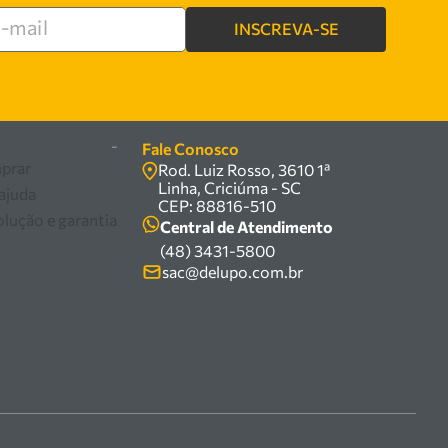
INSCREVA-SE
re
-
Fale Conosco
prar
Rod. Luiz Rosso, 3610 1ª
Linha, Criciúma - SC
 ajuda
CEP: 88816-510
olução e garantia
Central de Atendimento
(48) 3431-5800
sac@delupo.com.br