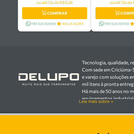
ou até 12x de R$ 0,26
ou até 12x de 
COMPRAR
COMP
TIRE SUA DÚVIDA
AVALIE AGORA
TIRE SUA DÚVIDA
Tecnologia, qualidade, r
Com sede em Criciúma-SC,
e varejo com soluções e
mil itens à pronta entre
Há mais de 50 anos no m
equipamentos industriai
Leia mais sobre +
setores industrial e var
Trabalhamos com mais d
100.000 itens, incluind
proteção individual (EPI