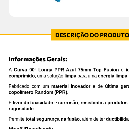
Informações Gerais:
A
Curva 90° Longa PPR Azul 75mm Top Fusion
é
i
comprimido
, uma solução
limpa
para uma
energia limpa
.
Fabricado com um
material inovador
e de
última ger
copolímero Random (PPR)
.
É
livre de toxicidade
e
corrosão
,
resistente a produtos
rugosidade
.
Permite
total segurança na fusão
, além de ter
ductibilid