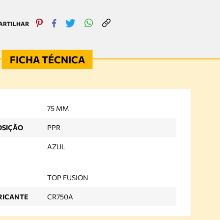
75 MM
OSIÇÃO
PPR
AZUL
TOP FUSION
RICANTE
CR750A