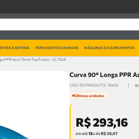
NTAS À BATERIA
FERRAMENTAS MANUAIS
MÁQUINAS E EQUIPAMENTOS
ga PPR Azul 75mm Top Fusion - CL750A
Curva 90° Longa PPR A
:
76405
Últimas unidades
R$
293
,
16
em até
12
x de
R$
26
,
07