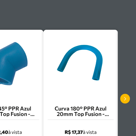
45° PPR Azul
Curva 180° PPR Azul
op Fusion -
20mm Top Fusion -
0205A
CU200A
2,40
R$ 17,37
à vista
à vista