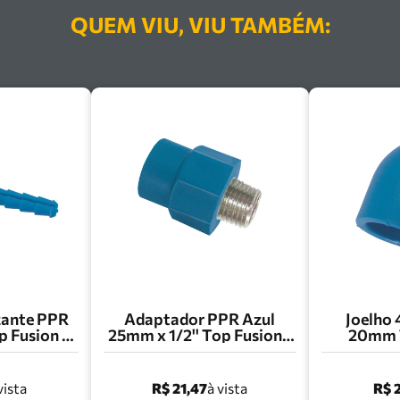
QUEM VIU, VIU TAMBÉM:
zante PPR
Adaptador PPR Azul
Joelho 
 Fusion -
25mm x 1/2'' Top Fusion -
20mm T
A
AD25120A
J
R$ 21,47
R$ 
vista
à vista