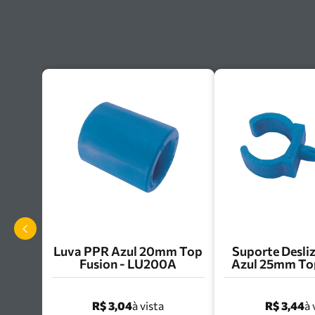
Luva PPR Azul 20mm Top
Suporte Desli
Fusion - LU200A
Azul 25mm Top
SD25
R$ 3,04
R$ 3,44
à vista
à 