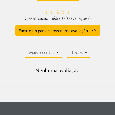
☆
☆
☆
☆
☆
Classificação média: 0
(0 avaliações)
Faça login para escrever uma avaliação.
Mais recentes
Todos
Nenhuma avaliação