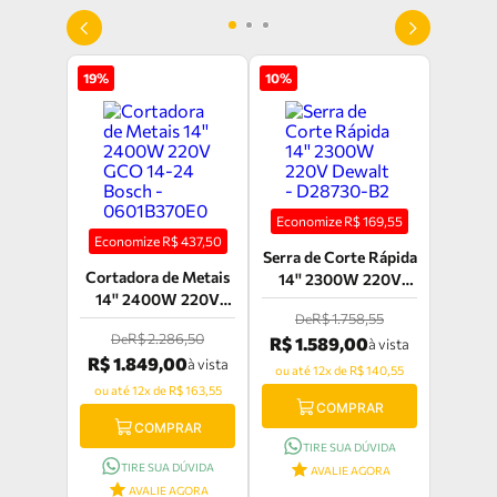
19
%
10
%
Economize R$
169,55
Economize R$
437,50
Serra de Corte Rápida
Cortadora de Metais
14'' 2300W 220V
14'' 2400W 220V
Dewalt - D28730-B2
R$ 1.758,55
De
GCO 14-24 Bosch -
R$ 2.286,50
De
R$ 1.589,00
0601B370E0
à vista
R$ 1.849,00
à vista
ou até 12x de R$ 140,55
ou até 12x de R$ 163,55
COMPRAR
COMPRAR
TIRE SUA DÚVIDA
TIRE SUA DÚVIDA
AVALIE AGORA
AVALIE AGORA