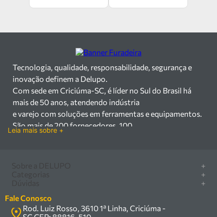
Tecnologia, qualidade, responsabilidade, segurança e
inovação definem a Delupo.
Com sede em Criciúma-SC, é líder no Sul do Brasil há
mais de 50 anos, atendendo indústria
e varejo com soluções em ferramentas e equipamentos.
São mais de 200 fornecedores, 100
Leia mais sobre +
mil itens à pronta entrega e uma equipe qualificada em
vendas, suporte e manutenção.
Há mais de 50 anos no mercado, a Delupo é referência
Sobre a DELUPO
+
em ferramentas e
Categorias
+
Quem somos
Dúvidas
+
equipamentos industriais no Sul do Brasil. Com sede em
Furadeira/Parafusadeira
Nossas lojas
Como comprar
Criciúma – SC, atendemos os
Serra circular
Fale Conosco
Marcas
Central de ajuda
setores industrial e varejista com um amplo portfólio de
Rod. Luiz Rosso, 3610 1ª Linha, Criciúma -
Compressor
Política de privacidade
SC CEP: 88816-510