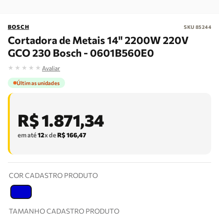
BOSCH
SKU
85244
Cortadora de Metais 14" 2200W 220V
GCO 230 Bosch - 0601B560E0
★
★
★
★
★
Avaliar
Últimas unidades
R$
1
.
871
,
34
em até
12
x de
R$
166
,
47
COR CADASTRO PRODUTO
T
TAMANHO CADASTRO PRODUTO