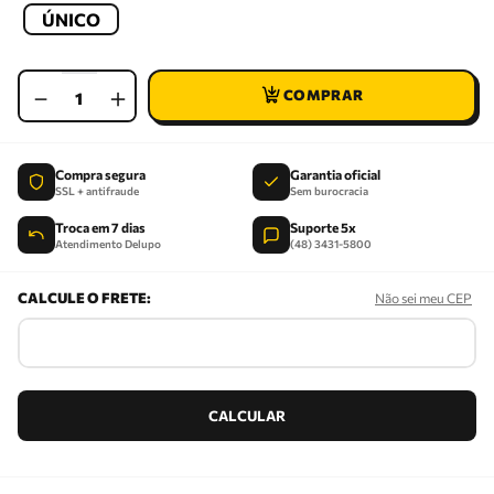
ÚNICO
－
＋
Compra segura
Garantia oficial
SSL + antifraude
Sem burocracia
Troca em 7 dias
Suporte 5x
Atendimento Delupo
(48) 3431-5800
Não sei meu CEP