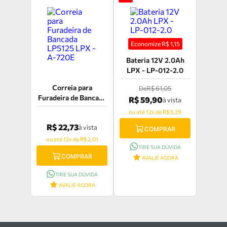
Economize R$
1,15
Bateria 12V 2.0Ah
LPX - LP-012-2.0
Correia para
R$ 61,05
De
Furadeira de Bancada
R$ 59,90
à vista
LP5125 LPX - A-720E
ou até 12x de R$ 5,29
R$ 22,73
à vista
COMPRAR
ou até 12x de R$ 2,01
TIRE SUA DÚVIDA
COMPRAR
AVALIE AGORA
TIRE SUA DÚVIDA
AVALIE AGORA