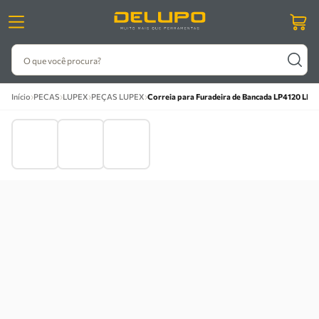
O que você procura?
›
›
›
›
Início
PECAS
LUPEX
PEÇAS LUPEX
Correia para Furadeira de Bancada LP4120 LPX