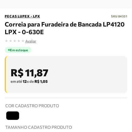
PEÇAS LUPEX - LPX
SKU
84331
Correia para Furadeira de Bancada LP4120
LPX - 0-630E
★
★
★
★
★
Avaliar
Em estoque
R$
11
,
87
em até
12
x de
R$
1
,
05
COR CADASTRO PRODUTO
T
TAMANHO CADASTRO PRODUTO