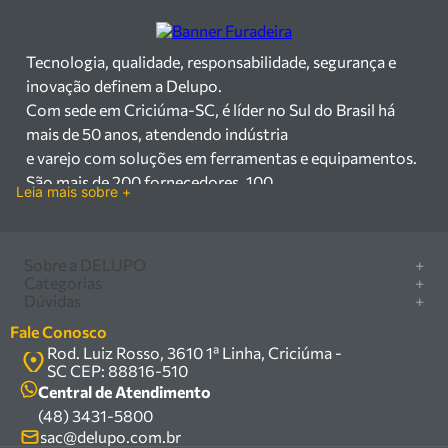
Tecnologia, qualidade, responsabilidade, segurança e
inovação definem a Delupo.
Com sede em Criciúma-SC, é líder no Sul do Brasil há
mais de 50 anos, atendendo indústria
e varejo com soluções em ferramentas e equipamentos.
São mais de 200 fornecedores, 100
Leia mais sobre +
mil itens à pronta entrega e uma equipe qualificada em
vendas, suporte e manutenção.
Há mais de 50 anos no mercado, a Delupo é referência
Sobre a DELUPO
+
em ferramentas e
Categorias
+
Quem somos
Dúvidas
+
equipamentos industriais no Sul do Brasil. Com sede em
Furadeira/Parafusadeira
Nossas lojas
Como comprar
Criciúma – SC, atendemos os
Serra circular
Fale Conosco
Marcas
Central de ajuda
setores industrial e varejista com um amplo portfólio de
Rod. Luiz Rosso, 3610 1ª Linha, Criciúma -
Compressor
Política de privacidade
SC CEP: 88816-510
produtos à pronta entrega.
Troca, devolução e garantia
Caixa Organizadora
Política de entrega
Central de Atendimento
Trabalhamos com mais de 200 fornecedores parceiros e
Carrinho Armazém
(48) 3431-5800
Termos e condições
um estoque com mais de
Kits
sac@delupo.com.br
Fale conosco
100.000 itens, incluindo máquinas, ferramentas