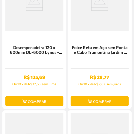
Desempenadeira 120 x
Foice Reta em Aço sem Ponta
600mm DL-6000 Lynus -
e Cabo Tramontina Jardim -
0243.0
77622/115
R$
125
,
69
R$
28
,
77
Ou
10
x
de
R$ 12,56
sem juros
Ou
10
x
de
R$ 2,87
sem juros
COMPRAR
COMPRAR