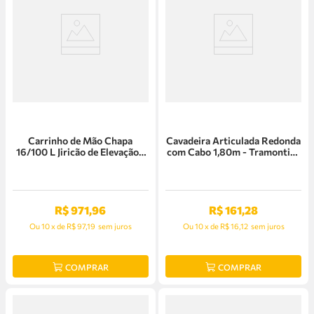
Carrinho de Mão Chapa
Cavadeira Articulada Redonda
16/100 L Jiricão de Elevação -
com Cabo 1,80m - Tramontina
Horbach
PRO
R$
971
,
96
R$
161
,
28
Ou
10
x
de
R$ 97,19
sem juros
Ou
10
x
de
R$ 16,12
sem juros
COMPRAR
COMPRAR