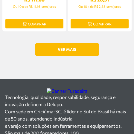
Ou
10
x
de
R$ 11,16
sem juros
Ou
10
x
de
R$ 2,85
sem juros
COMPRAR
COMPRAR
Tecnologia, qualidade, responsabilidade, segurança e
inovação definem a Delupo.
Com sede em Criciúma-SC, é líder no Sul do Brasil há mais
de 50 anos, atendendo indústria
e varejo com soluções em ferramentas e equipamentos.
São mais de 200 fornecedores, 100