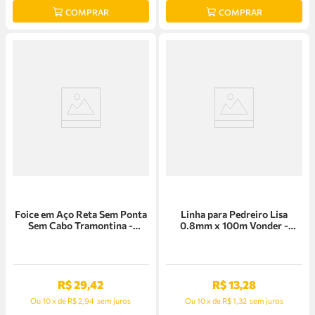
COMPRAR
COMPRAR
Foice em Aço Reta Sem Ponta
Linha para Pedreiro Lisa
Sem Cabo Tramontina -
0.8mm x 100m Vonder -
77619/135
33.23.100.080
R$
29
,
42
R$
13
,
28
Ou
10
x
de
R$ 2,94
sem juros
Ou
10
x
de
R$ 1,32
sem juros