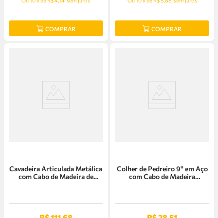
Ou
10
x
de
R$ 4,14
sem juros
Ou
10
x
de
R$ 5,88
sem juros
COMPRAR
COMPRAR
Cavadeira Articulada Metálica
Colher de Pedreiro 9'' em Aço
com Cabo de Madeira de
com Cabo de Madeira
145cm Tramontina Jardim -
Tramontina Jardim -
77568/813
77358/095
R$
111
,
68
R$
28
,
51