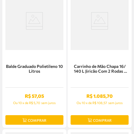
Balde Graduado Polietileno 10
Carrinho de Mão Chapa 16/
Litros
140 L Jiricão Com 2 Rodas -
Rh 140
R$
57
,
05
R$
1
.
085
,
70
Ou
10
x
de
R$ 5,70
sem juros
Ou
10
x
de
R$ 108,57
sem juros
COMPRAR
COMPRAR