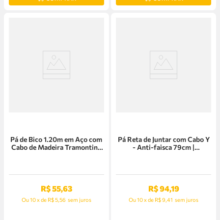
Pá de Bico 1.20m em Aço com
Pá Reta de Juntar com Cabo Y
Cabo de Madeira Tramontina
- Anti-faisca 79cm |
Jardim - 77459/534
Tramontina
R$
55
,
63
R$
94
,
19
Ou
10
x
de
R$ 5,56
sem juros
Ou
10
x
de
R$ 9,41
sem juros