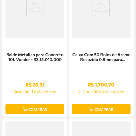
Balde Metálico para Concreto
Caixa Com 50 Rolos de Arame
10L Vonder - 33.15.010.000
Recozido 0,8mm para
Amarradora - DTR180ZJ
R$
26
,
51
R$
1
.
706
,
70
Ou
10
x
de
R$ 2,65
sem juros
Ou
10
x
de
R$ 170,67
sem juros
COMPRAR
COMPRAR