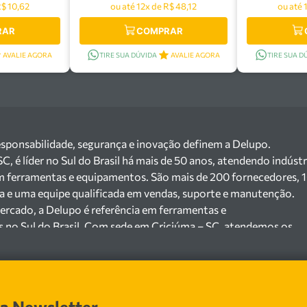
R$ 10,62
ou até 12x de R$ 48,12
ou até 
RAR
COMPRAR
AVALIE AGORA
TIRE SUA DÚVIDA
AVALIE AGORA
TIRE SUA D
esponsabilidade, segurança e inovação definem a Delupo.
 é líder no Sul do Brasil há mais de 50 anos, atendendo indústr
m ferramentas e equipamentos. São mais de 200 fornecedores, 
ga e uma equipe qualificada em vendas, suporte e manutenção.
ercado, a Delupo é referência em ferramentas e
s no Sul do Brasil. Com sede em Criciúma – SC, atendemos os
ejista com um amplo portfólio de produtos à pronta entrega.
e 200 fornecedores parceiros e um estoque com mais de
o máquinas, ferramentas manuais e elétricas, equipamentos de
s), ferragens e insumos industriais. Nossas soluções atendem
sa Newsletter