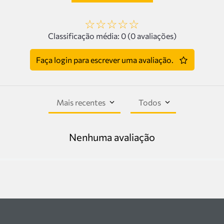
☆
☆
☆
☆
☆
Classificação média: 0
(0 avaliações)
Faça login para escrever uma avaliação.
Mais recentes
Todos
Nenhuma avaliação