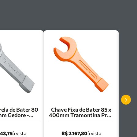
ela de Bater 80
Chave Fixa de Bater 85 x
mm Gedore -
400mm Tramontina Pro -
10.014
44628/085
043,75
R$ 2.167,80
à vista
à vista