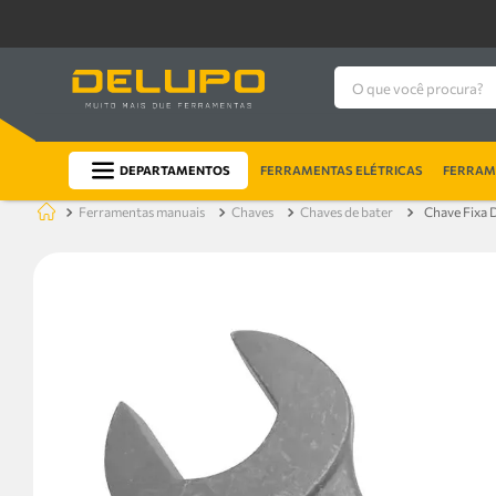
O que você procura?
DEPARTAMENTOS
FERRAMENTAS ELÉTRICAS
FERRAME
ferramentas manuais
chaves
chaves de bater
Chave Fixa 