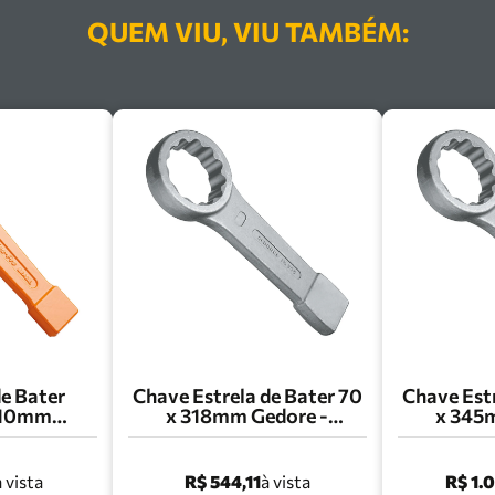
QUEM VIU, VIU TAMBÉM:
de Bater
Chave Estrela de Bater 70
Chave Estr
 210mm
x 318mm Gedore -
x 345
 Pro -
010.012
0
007
R$ 544,11
R$ 1.
à vista
à vista