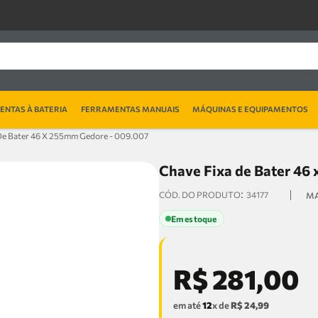
NTAS À BATERIA
FERRAMENTAS MANUAIS
MÁQUINAS E EQUIPAMENTOS
De Bater 46 X 255mm Gedore - 009.007
Chave Fixa de Bater 46
:
34177
Em estoque
R$
281
,
00
em até
12
x de
R$
24
,
99