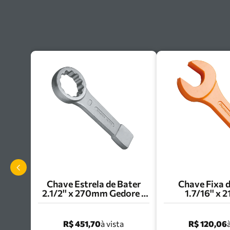
Chave Estrela de Bater
Chave Fixa 
2.1/2'' x 270mm Gedore -
1.7/16'' x
010.067
Tramontina
44629/
R$ 451,70
R$ 120,06
à vista