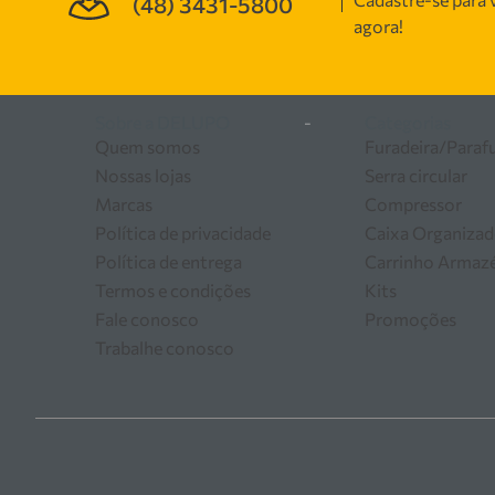
(48) 3431-5800
manutenção, garantindo
agora!
as melhores soluções em
Sobre a DELUPO
-
Categorias
Quem somos
Furadeira/Paraf
Nossas lojas
Serra circular
Marcas
Compressor
Política de privacidade
Caixa Organizad
Política de entrega
Carrinho Arma
Termos e condições
Kits
Fale conosco
Promoções
Trabalhe conosco