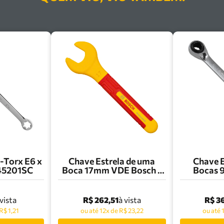
E-Torx E6 x
Chave Estrela de uma
Chave E
T45201SC
Boca 17mm VDE Bosch -
Bocas 9/
1600A02NF2
11/16'' x 
Tramo
44
R$ 262,51
R$ 3
 vista
à vista
R$ 1,21
ou até 12x de R$ 23,22
ou até 