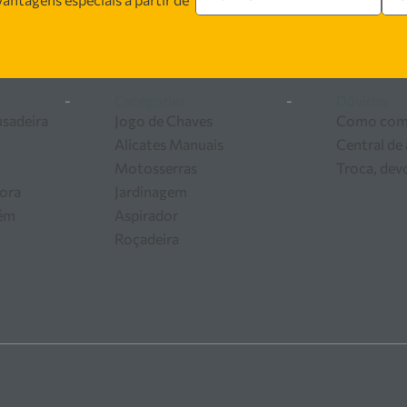
 segurança, inovação e qualidade em cada atendimento. Encont
 ferramentas e equipamentos para o seu negócio.
-
Categorias
-
Dúvidas
usadeira
Jogo de Chaves
Como com
Alicates Manuais
Central de
Motosserras
Troca, dev
ora
Jardinagem
zém
Aspirador
Roçadeira