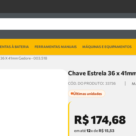
NTAS À BATERIA
FERRAMENTAS MANUAIS
MÁQUINAS E EQUIPAMENTOS
a 36 X 41mm Gedore - 003.518
Chave Estrela 36 x 41m
:
33736
Últimas unidades
R$
174
,
68
em até
12
x de
R$
15
,
53