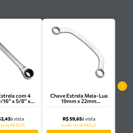
strela com 4
Chave Estrela Meia-Lua
16'' x 5/8'' x
19mm x 22mm
3/4'' Multidrive
Tramontina Pro -
ntina Pro -
44675/107
641/103
62,43
R$ 59,65
à vista
à vista
12x de R$ 32,05
ou até 12x de R$ 5,27