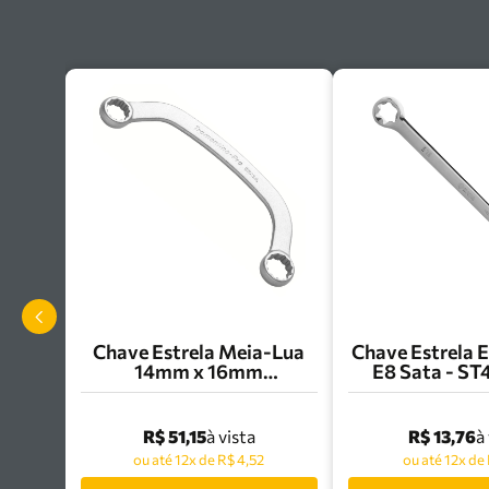
Chave Estrela Meia-Lua
Chave Estrela 
14mm x 16mm
E8 Sata - S
Tramontina Pro -
44675/102
R$ 51,15
R$ 13,76
à vista
à
ou até 12x de R$ 4,52
ou até 12x de 