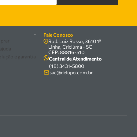
re
-
Fale Conosco
prar
Rod. Luiz Rosso, 3610 1ª
Linha, Criciúma - SC
 ajuda
CEP: 88816-510
olução e garantia
Central de Atendimento
(48) 3431-5800
sac@delupo.com.br