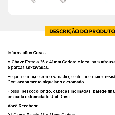
Informações Gerais:
A
Chave Estrela 36 x 41mm Gedore
é
ideal
para
afrouxa
e porcas sextavadas
.
Forjada em
aço cromo-vanádio
, conferindo
maior resis
Com
acabamento niquelado e cromado
.
Possui
pescoço longo
,
cabeças inclinadas
,
parede fina
em cada extremidade Unit Drive
.
Você Receberá: