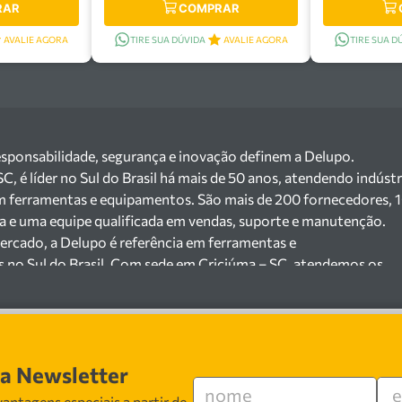
RAR
COMPRAR
AVALIE AGORA
TIRE SUA DÚVIDA
AVALIE AGORA
TIRE SUA D
esponsabilidade, segurança e inovação definem a Delupo.
 é líder no Sul do Brasil há mais de 50 anos, atendendo indústr
m ferramentas e equipamentos. São mais de 200 fornecedores, 
ga e uma equipe qualificada em vendas, suporte e manutenção.
ercado, a Delupo é referência em ferramentas e
s no Sul do Brasil. Com sede em Criciúma – SC, atendemos os
ejista com um amplo portfólio de produtos à pronta entrega.
e 200 fornecedores parceiros e um estoque com mais de
o máquinas, ferramentas manuais e elétricas, equipamentos de
s), ferragens e insumos industriais. Nossas soluções atendem
sa Newsletter
 cerâmicas, mineradoras e siderúrgicas.
 especializada em vendas, suporte técnico e
antagens especiais a partir de