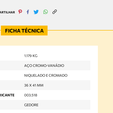
1.179 KG
AÇO CROMO-VANÁDIO
NIQUELADO E CROMADO
36 X 41 MM
RICANTE
003.518
GEDORE