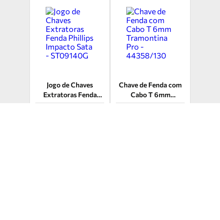
Jogo de Chaves
Chave de Fenda com
Extratoras Fenda
Cabo T 6mm
Phillips Impacto Sata
Tramontina Pro -
- ST09140G
44358/130
R$
24
,
46
R$ 117,27
R$ 20,83
à vista
à vista
ou até 12x de R$ 10,37
ou até 12x de R$ 1,84
COMPRAR
COMPRAR
TIRE SUA DÚVIDA
TIRE SUA DÚVIDA
AVALIE AGORA
AVALIE AGORA