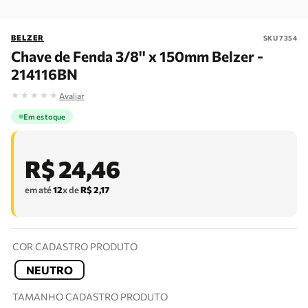
BELZER
SKU
7354
Chave de Fenda 3/8'' x 150mm Belzer -
214116BN
★
★
★
★
★
Avaliar
Em estoque
R$
24
,
46
em até
12
x de
R$
2
,
17
COR CADASTRO PRODUTO
NEUTRO
TAMANHO CADASTRO PRODUTO