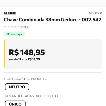
GEDORE
SKU
22491
Chave Combinada 38mm Gedore - 002.542
★
★
★
★
★
Avaliar
Em estoque
R$
148
,
95
em até
12
x de
R$
13
,
25
COR CADASTRO PRODUTO
NEUTRO
TAMANHO CADASTRO PRODUTO
ÚNICO