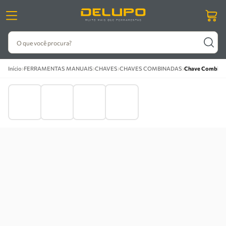
O que você procura?
›
›
›
›
Início
FERRAMENTAS MANUAIS
CHAVES
CHAVES COMBINADAS
Chave Combinad