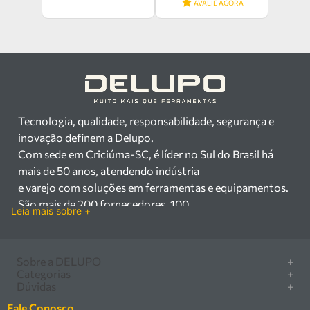
AVALIE AGORA
Tecnologia, qualidade, responsabilidade, segurança e
inovação definem a Delupo.
Com sede em Criciúma-SC, é líder no Sul do Brasil há
mais de 50 anos, atendendo indústria
e varejo com soluções em ferramentas e equipamentos.
São mais de 200 fornecedores, 100
Leia mais sobre +
mil itens à pronta entrega e uma equipe qualificada em
vendas, suporte e manutenção.
Há mais de 50 anos no mercado, a Delupo é referência
Sobre a DELUPO
+
em ferramentas e
Categorias
+
Quem somos
Dúvidas
+
equipamentos industriais no Sul do Brasil. Com sede em
Furadeira/Parafusadeira
Nossas lojas
Como comprar
Criciúma – SC, atendemos os
Serra circular
Fale Conosco