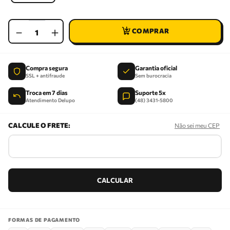
－
＋
Compra segura
Garantia oficial
SSL + antifraude
Sem burocracia
Troca em 7 dias
Suporte 5x
Atendimento Delupo
(48) 3431-5800
Não sei meu CEP
FORMAS DE PAGAMENTO