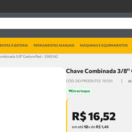
NTAS À BATERIA
FERRAMENTAS MANUAIS
MÁQUINAS E EQUIPAMENTOS
ombinada 3/8'' Gedore Red - 3365142
Chave Combinada 3/8'' 
:
70720
Em estoque
R$
16
,
52
em até
12
x de
R$
1
,
46