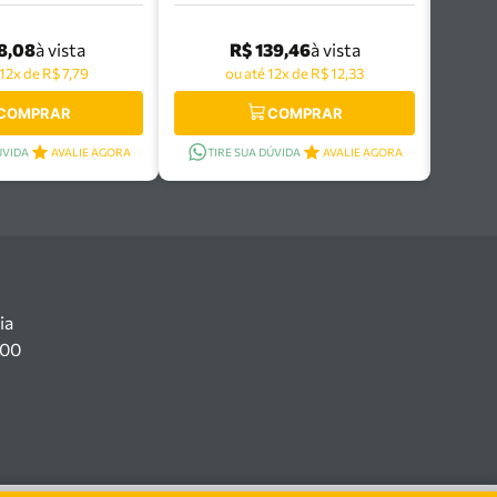
ntina Pro -
Tramontina Pro -
652/110
44653/112
8,08
R$ 139,46
à vista
à vista
 12x de R$ 7,79
ou até 12x de R$ 12,33
COMPRAR
COMPRAR
ÚVIDA
AVALIE AGORA
TIRE SUA DÚVIDA
AVALIE AGORA
ia
100