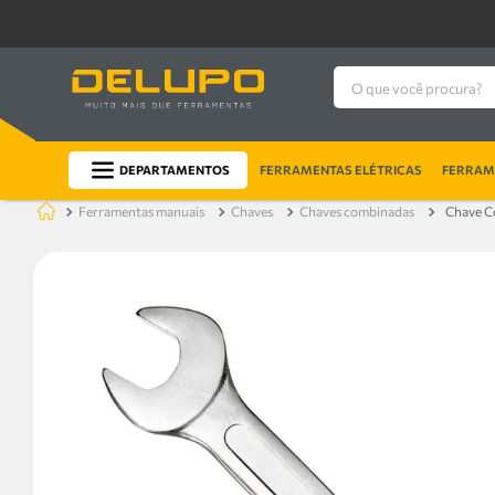
O que você procura?
DEPARTAMENTOS
FERRAMENTAS ELÉTRICAS
FERRAME
ferramentas manuais
chaves
chaves combinadas
Chave C