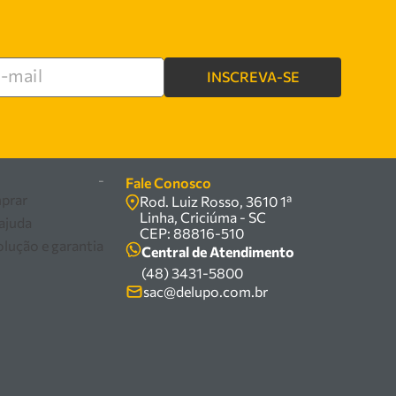
INSCREVA-SE
re
-
Fale Conosco
prar
Rod. Luiz Rosso, 3610 1ª
Linha, Criciúma - SC
 ajuda
CEP: 88816-510
olução e garantia
Central de Atendimento
(48) 3431-5800
sac@delupo.com.br