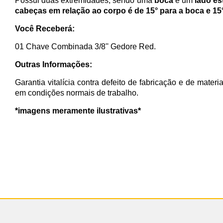
Possui duas extremidades, sendo uma
boca
e um
lado es
cabeças em relação ao corpo é de 15° para a boca e 15°
Você Receberá:
01 Chave Combinada 3/8'' Gedore Red.
Outras Informações:
Garantia vitalícia contra defeito de fabricação e de materi
em condições normais de trabalho.
*imagens meramente ilustrativas*