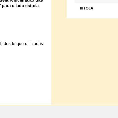
trela
. A
inclinação das
 para o lado estrela
.
BITOLA
al, desde que utilizadas