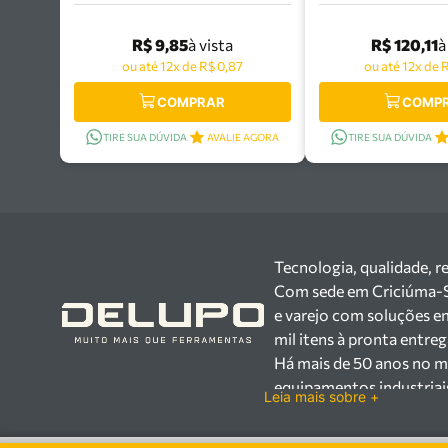
Pro - 44680/108
Tramontina
44652/
R$ 9,85
R$ 120,11
à vista
à
ou até 12x de R$ 0,87
ou até 12x de 
COMPRAR
COMP
TIRE SUA DÚVIDA
AVALIE AGORA
TIRE SUA DÚVIDA
Tecnologia, qualidade, r
Com sede em Criciúma-SC,
e varejo com soluções e
mil itens à pronta entre
Há mais de 50 anos no m
equipamentos industriai
Leia mais sobre +
setores industrial e var
Trabalhamos com mais d