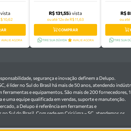
 Pro -
Tramontina Pro -
Tramo
114
44652/115
44
R$ 131,55
R$ 8
 vista
à vista
R$ 10,62
ou até 12x de R$ 11,63
ou até
RAR
COMPRAR
AVALIE AGORA
TIRE SUA DÚVIDA
AVALIE AGORA
TIRE SUA D
esponsabilidade, segurança e inovação definem a Delupo.
 é líder no Sul do Brasil há mais de 50 anos, atendendo indústr
m ferramentas e equipamentos. São mais de 200 fornecedores, 
ga e uma equipe qualificada em vendas, suporte e manutenção.
ercado, a Delupo é referência em ferramentas e
s no Sul do Brasil. Com sede em Criciúma – SC, atendemos os
ejista com um amplo portfólio de produtos à pronta entrega.
e 200 fornecedores parceiros e um estoque com mais de