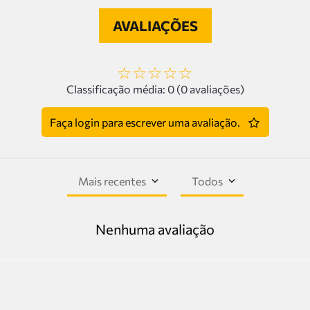
AVALIAÇÕES
☆
☆
☆
☆
☆
Classificação média: 0
(0 avaliações)
Faça login para escrever uma avaliação.
Mais recentes
Todos
Nenhuma avaliação