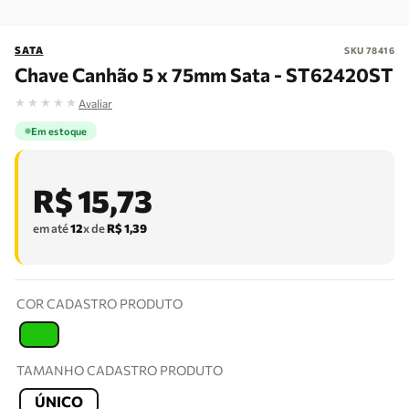
SATA
SKU
78416
Chave Canhão 5 x 75mm Sata - ST62420ST
★
★
★
★
★
Avaliar
Em estoque
R$
15
,
73
em até
12
x de
R$
1
,
39
COR CADASTRO PRODUTO
T
TAMANHO CADASTRO PRODUTO
ÚNICO