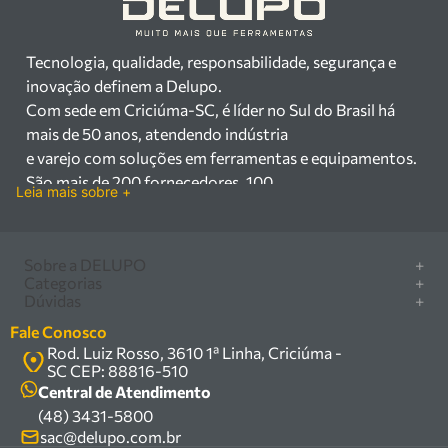
Tecnologia, qualidade, responsabilidade, segurança e
inovação definem a Delupo.
Com sede em Criciúma-SC, é líder no Sul do Brasil há
mais de 50 anos, atendendo indústria
e varejo com soluções em ferramentas e equipamentos.
São mais de 200 fornecedores, 100
Leia mais sobre +
mil itens à pronta entrega e uma equipe qualificada em
vendas, suporte e manutenção.
Há mais de 50 anos no mercado, a Delupo é referência
Sobre a DELUPO
+
em ferramentas e
Categorias
+
Quem somos
Dúvidas
+
equipamentos industriais no Sul do Brasil. Com sede em
Furadeira/Parafusadeira
Nossas lojas
Como comprar
Criciúma – SC, atendemos os
Serra circular
Fale Conosco
Marcas
Central de ajuda
setores industrial e varejista com um amplo portfólio de
Rod. Luiz Rosso, 3610 1ª Linha, Criciúma -
Compressor
Política de privacidade
SC CEP: 88816-510
produtos à pronta entrega.
Troca, devolução e garantia
Caixa Organizadora
Política de entrega
Central de Atendimento
Trabalhamos com mais de 200 fornecedores parceiros e
Carrinho Armazém
(48) 3431-5800
Termos e condições
um estoque com mais de
Kits
sac@delupo.com.br
Fale conosco
100.000 itens, incluindo máquinas, ferramentas