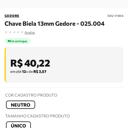
GEDORE
SKU
17806
Chave Biela 13mm Gedore - 025.004
★
★
★
★
★
Avaliar
Em estoque
R$
40
,
22
em até
12
x de
R$
3
,
57
COR CADASTRO PRODUTO
NEUTRO
TAMANHO CADASTRO PRODUTO
ÚNICO