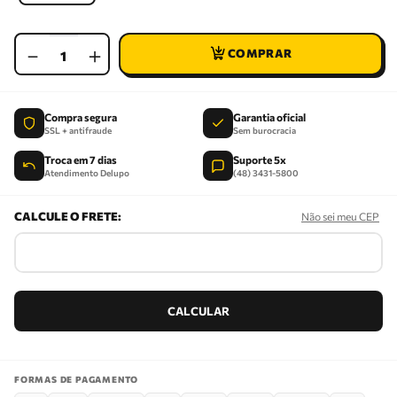
－
＋
Compra segura
Garantia oficial
SSL + antifraude
Sem burocracia
Troca em 7 dias
Suporte 5x
Atendimento Delupo
(48) 3431-5800
Não sei meu CEP
FORMAS DE PAGAMENTO