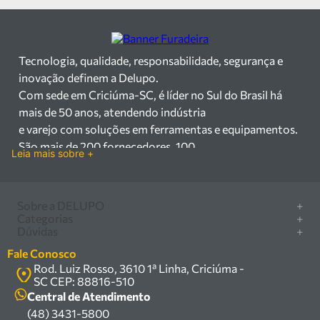
Tecnologia, qualidade, responsabilidade, segurança e
inovação definem a Delupo.
Com sede em Criciúma-SC, é líder no Sul do Brasil há
mais de 50 anos, atendendo indústria
e varejo com soluções em ferramentas e equipamentos.
São mais de 200 fornecedores, 100
Leia mais sobre +
mil itens à pronta entrega e uma equipe qualificada em
vendas, suporte e manutenção.
Há mais de 50 anos no mercado, a Delupo é referência
Sobre a DELUPO
+
em ferramentas e
Categorias
+
Quem somos
Dúvidas
+
equipamentos industriais no Sul do Brasil. Com sede em
Furadeira/Parafusadeira
Nossas lojas
Como comprar
Criciúma – SC, atendemos os
Serra circular
Fale Conosco
Marcas
Central de ajuda
setores industrial e varejista com um amplo portfólio de
Rod. Luiz Rosso, 3610 1ª Linha, Criciúma -
Compressor
Política de privacidade
SC CEP: 88816-510
produtos à pronta entrega.
Troca, devolução e garantia
Caixa Organizadora
Política de entrega
Central de Atendimento
Trabalhamos com mais de 200 fornecedores parceiros e
Carrinho Armazém
(48) 3431-5800
Termos e condições
um estoque com mais de