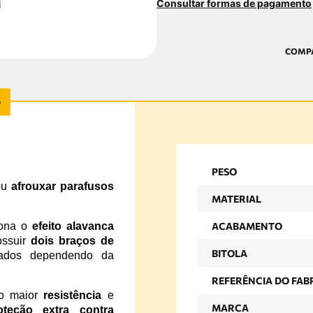
Consultar formas de pagamento
PESO
ou
afrouxar parafusos
MATERIAL
iona o
efeito alavanca
ACABAMENTO
ossuir
dois braços de
BITOLA
zados dependendo da
REFERÊNCIA DO FAB
do maior
resistência
e
MARCA
oteção extra contra