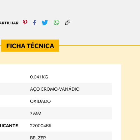
0.041 KG
AÇO CROMO-VANÁDIO
OXIDADO
7 MM
RICANTE
220004BR
BELZER