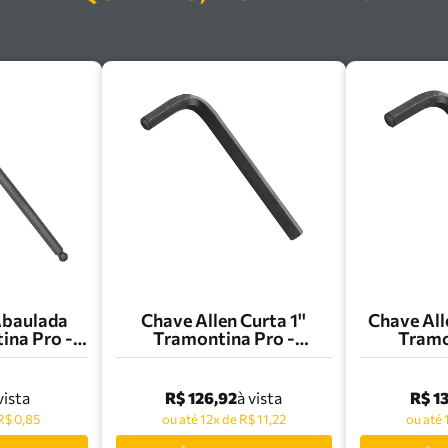
Abaulada
Chave Allen Curta 1''
Chave Al
na Pro -
Tramontina Pro -
Tramo
005
44420/018
44
R$ 126,92
R$ 1
vista
à vista
R$ 0,85
ou até 12x de R$ 11,22
ou até 