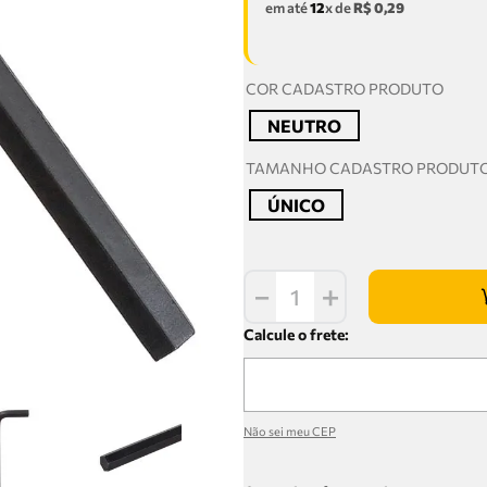
em até
12
x de
R$
0
,
29
COR CADASTRO PRODUTO
NEUTRO
TAMANHO CADASTRO PRODUT
ÚNICO
－
＋
Não sei meu CEP