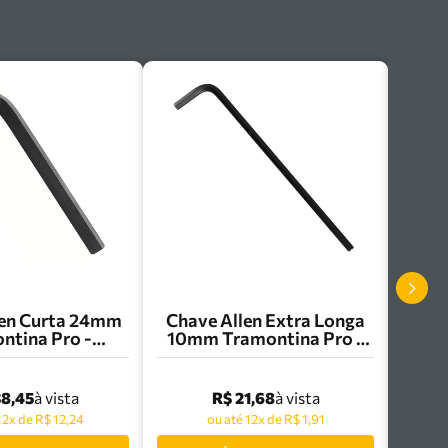
len Curta 24mm
Chave Allen Extra Longa
ntina Pro -
10mm Tramontina Pro -
400/024
44423/010
38,45
R$ 21,68
à vista
à vista
12x de R$ 12,24
ou até 12x de R$ 1,91