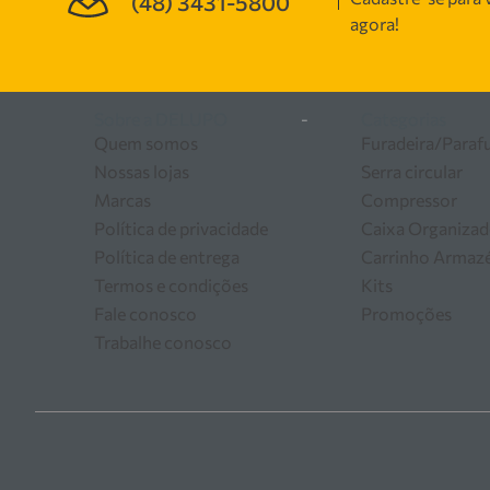
(48) 3431-5800
manutenção, garantindo
agora!
as melhores soluções em
Sobre a DELUPO
-
Categorias
Quem somos
Furadeira/Paraf
Nossas lojas
Serra circular
Marcas
Compressor
Política de privacidade
Caixa Organizad
Política de entrega
Carrinho Arma
Termos e condições
Kits
Fale conosco
Promoções
Trabalhe conosco