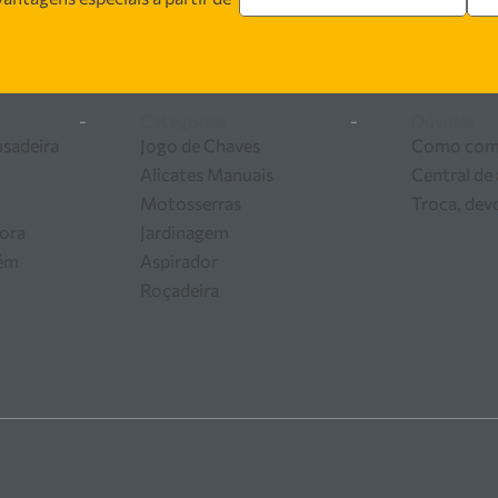
 segurança, inovação e qualidade em cada atendimento. Encont
 ferramentas e equipamentos para o seu negócio.
-
Categorias
-
Dúvidas
usadeira
Jogo de Chaves
Como com
Alicates Manuais
Central de
Motosserras
Troca, dev
ora
Jardinagem
zém
Aspirador
Roçadeira