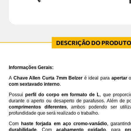
Informações Gerais:
A
Chave Allen Curta 7mm Belzer
é ideal para
apertar
com sextavado interno
.
Possui
perfil do corpo em formato de L
, que proporc
durante o aperto ou desaperto de parafusos. Além de p
comprimentos diferentes
, ambos podendo ser utili
profundidade que será realizado o trabalho.
Com
haste forjada em aço cromo-vanádio
, garantin
durabilidade
. Com
acabamento oxidado
, para
pr