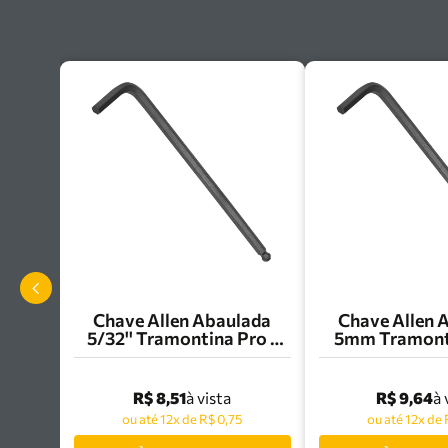
Chave Allen Abaulada
Chave Allen 
5/32'' Tramontina Pro -
5mm Tramonti
44461/007
44460/
R$ 8,51
R$ 9,64
à vista
à 
ou até 12x de R$ 0,75
ou até 12x de 