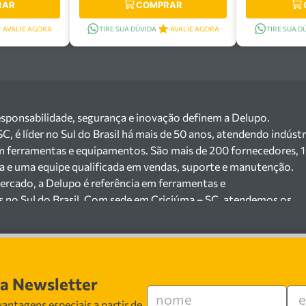
RAR
COMPRAR
AVALIE AGORA
TIRE SUA DÚVIDA
AVALIE AGORA
TIRE SUA D
esponsabilidade, segurança e inovação definem a Delupo.
 é líder no Sul do Brasil há mais de 50 anos, atendendo indústr
m ferramentas e equipamentos. São mais de 200 fornecedores, 
ga e uma equipe qualificada em vendas, suporte e manutenção.
ercado, a Delupo é referência em ferramentas e
s no Sul do Brasil. Com sede em Criciúma – SC, atendemos os
ejista com um amplo portfólio de produtos à pronta entrega.
e 200 fornecedores parceiros e um estoque com mais de
o máquinas, ferramentas manuais e elétricas, equipamentos de
s), ferragens e insumos industriais. Nossas soluções atendem
sa Newsletter
 cerâmicas, mineradoras e siderúrgicas.
 especializada em vendas, suporte técnico e
antagens especiais a partir de