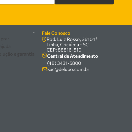
re
-
Fale Conosco
prar
Rod. Luiz Rosso, 3610 1ª
Linha, Criciúma - SC
 ajuda
CEP: 88816-510
olução e garantia
Central de Atendimento
(48) 3431-5800
sac@delupo.com.br