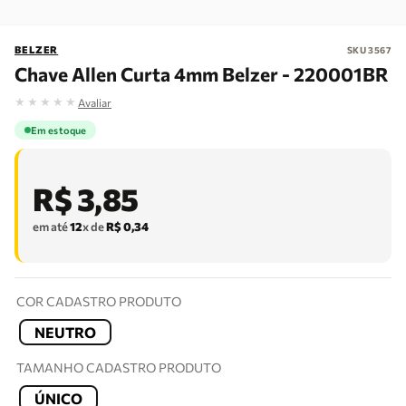
BELZER
SKU
3567
Chave Allen Curta 4mm Belzer - 220001BR
★
★
★
★
★
Avaliar
Em estoque
R$
3
,
85
em até
12
x de
R$
0
,
34
COR CADASTRO PRODUTO
NEUTRO
TAMANHO CADASTRO PRODUTO
ÚNICO