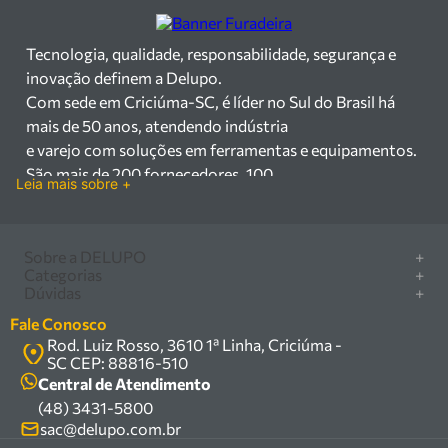
Tecnologia, qualidade, responsabilidade, segurança e
inovação definem a Delupo.
Com sede em Criciúma-SC, é líder no Sul do Brasil há
mais de 50 anos, atendendo indústria
e varejo com soluções em ferramentas e equipamentos.
São mais de 200 fornecedores, 100
Leia mais sobre +
mil itens à pronta entrega e uma equipe qualificada em
vendas, suporte e manutenção.
Há mais de 50 anos no mercado, a Delupo é referência
Sobre a DELUPO
+
em ferramentas e
Categorias
+
Quem somos
Dúvidas
+
equipamentos industriais no Sul do Brasil. Com sede em
Furadeira/Parafusadeira
Nossas lojas
Como comprar
Criciúma – SC, atendemos os
Serra circular
Fale Conosco
Marcas
Central de ajuda
setores industrial e varejista com um amplo portfólio de
Rod. Luiz Rosso, 3610 1ª Linha, Criciúma -
Compressor
Política de privacidade
SC CEP: 88816-510
produtos à pronta entrega.
Troca, devolução e garantia
Caixa Organizadora
Política de entrega
Central de Atendimento
Trabalhamos com mais de 200 fornecedores parceiros e
Carrinho Armazém
(48) 3431-5800
Termos e condições
um estoque com mais de
Kits
sac@delupo.com.br
Fale conosco
100.000 itens, incluindo máquinas, ferramentas