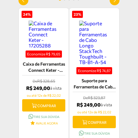
24
%
23
%
Economize R$
79,65
Caixa de Ferramentas
Connect Keter -
Economize R$
74,87
17205288
Suporte para
R$ 328,65
De
Ferramentas de Cabo
R$ 249,00
à vista
Longo StackTech
ou até 12x de R$ 22,02
R$ 323,87
De
Toughbuilt - TB-B1-
R$ 249,00
à vista
A-54
COMPRAR
ou até 12x de R$ 22,02
TIRE SUA DÚVIDA
COMPRAR
AVALIE AGORA
TIRE SUA DÚVIDA