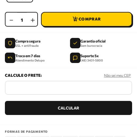
－
＋
Compra segura
Garantia oficial
SSL + antifraude
Sem burocracia
Troca em 7 dias
Suporte 5x
Atendimento Delupo
(48) 3431-5800
Não sei meu CEP
FORMAS DE PAGAMENTO