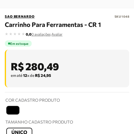
SAO BERNARDO
SKU
1048
Carrinho Para Ferramentas - CR 1
★
★
★
★
★
·
0,0
0
avaliações
Avaliar
Em estoque
R$
280
,
49
em até
12
x de
R$
24
,
95
COR CADASTRO PRODUTO
T
TAMANHO CADASTRO PRODUTO
ÚNICO