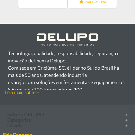
AVALIE AGORA
Tecnologia, qualidade, responsabilidade, segurança e
inovação definem a Delupo.
Com sede em Criciúma-SC, é líder no Sul do Brasil há
mais de 50 anos, atendendo indústria
e varejo com soluções em ferramentas e equipamentos.
São mais de 200 fornecedores, 100
Leia mais sobre +
mil itens à pronta entrega e uma equipe qualificada em
vendas, suporte e manutenção.
Há mais de 50 anos no mercado, a Delupo é referência
Sobre a DELUPO
+
em ferramentas e
Categorias
+
Quem somos
Dúvidas
+
equipamentos industriais no Sul do Brasil. Com sede em
Furadeira/Parafusadeira
Nossas lojas
Como comprar
Criciúma – SC, atendemos os
Serra circular
Fale Conosco