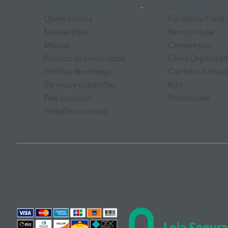
Sobre a DELUPO
-
Categorias
Quem somos
Furadeira/Paraf
Nossas lojas
Serra circular
Marcas
Compressor
Política de privacidade
Caixa Organizad
Política de entrega
Carrinho Arma
Termos e condições
Kits
Fale conosco
Promoções
Trabalhe conosco