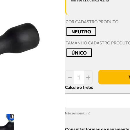
em até
12
x de
R$
43
,
13
COR CADASTRO PRODUTO
NEUTRO
TAMANHO CADASTRO PRODUT
ÚNICO
－
＋
Não sei meu CEP
Consultar formas de pagamento