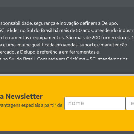
esponsabilidade, segurança e inovação definem a Delupo.
 é líder no Sul do Brasil há mais de 50 anos, atendendo indústr
m ferramentas e equipamentos. São mais de 200 fornecedores, 
ga e uma equipe qualificada em vendas, suporte e manutenção.
ercado, a Delupo é referência em ferramentas e
s no Sul do Brasil. Com sede em Criciúma – SC, atendemos os
ejista com um amplo portfólio de produtos à pronta entrega.
e 200 fornecedores parceiros e um estoque com mais de
o máquinas, ferramentas manuais e elétricas, equipamentos de
s), ferragens e insumos industriais. Nossas soluções atendem
sa Newsletter
 cerâmicas, mineradoras e siderúrgicas.
 especializada em vendas, suporte técnico e
antagens especiais a partir de
 segurança, inovação e qualidade em cada atendimento. Encont
 ferramentas e equipamentos para o seu negócio.