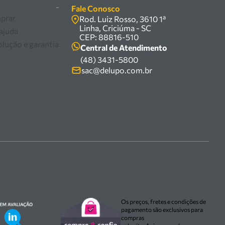
-
Fale Conosco
prar
Rod. Luiz Rosso, 3610 1ª
Linha, Criciúma - SC
 ajuda
CEP: 88816-510
olução e garantia
Central de Atendimento
(48) 3431-5800
sac@delupo.com.br
Os preços, fretes e condições de
pagamento são exclusivos para
compras