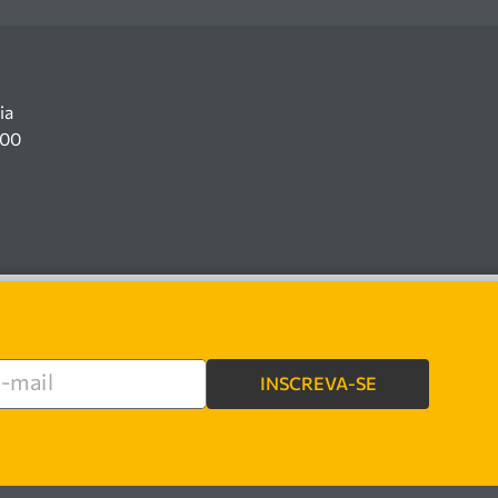
ia
100
INSCREVA-SE
re