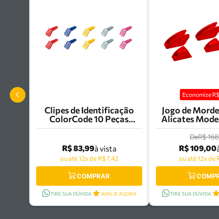
Economize R
Clipes de Identificação
Jogo de Morde
ColorCode 10 Peças
Alicates Mode
Knipex - 00 61 10 C V01
300 com 3 Pare
86 09 30
De
R$ 168
R$ 83,99
R$ 109,00
à vista
ou até 12x de R$ 7,42
ou até 12x de 
COMPRAR
COMP
TIRE SUA DÚVIDA
AVALIE AGORA
TIRE SUA DÚVIDA