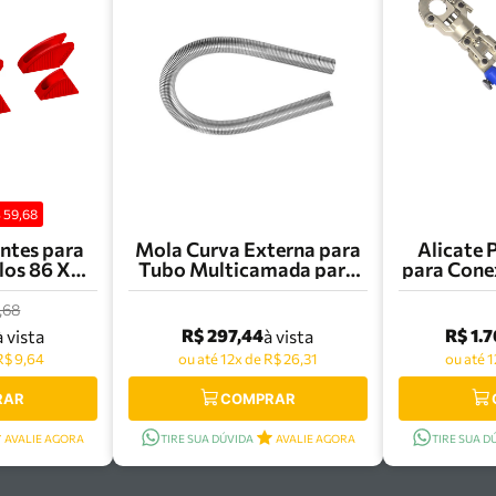
$
59,68
ntes para
Mola Curva Externa para
Alicate 
los 86 XX
Tubo Multicamada para
para Conex
s Knipex -
Gás 16mm Amanco -
32mm Am
0 V01
97658
,68
R$ 297,44
R$ 1.
à vista
à vista
R$ 9,64
ou até 12x de R$ 26,31
ou até 
RAR
COMPRAR
AVALIE AGORA
TIRE SUA DÚVIDA
AVALIE AGORA
TIRE SUA D