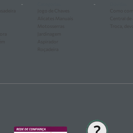
-
Categorias
-
Dúvidas
usadeira
Jogo de Chaves
Como com
Alicates Manuais
Central de
Motosserras
Troca, dev
ora
Jardinagem
zém
Aspirador
Roçadeira