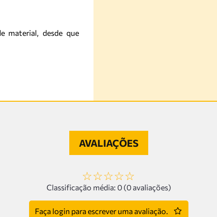
e material, desde que
AVALIAÇÕES
☆
☆
☆
☆
☆
Classificação média: 0
(0 avaliações)
Faça login para escrever uma avaliação.