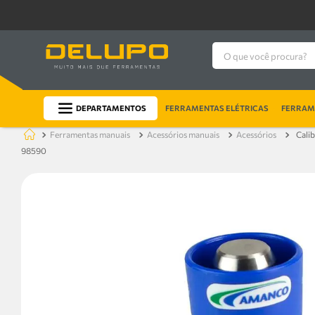
O que você procura?
DEPARTAMENTOS
FERRAMENTAS ELÉTRICAS
FERRAME
ferramentas manuais
acessórios manuais
acessórios
Cali
98590