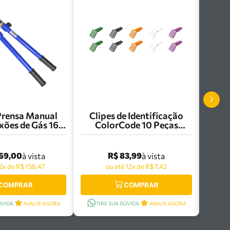
Prensa Manual
Clipes de Identificação
ões de Gás 16 a
ColorCode 10 Peças
anco - 97661
Knipex - 00 61 10 C V02
769,00
R$ 83,99
à vista
à vista
12x de R$ 156,47
ou até 12x de R$ 7,42
COMPRAR
COMPRAR
ÚVIDA
AVALIE AGORA
TIRE SUA DÚVIDA
AVALIE AGORA